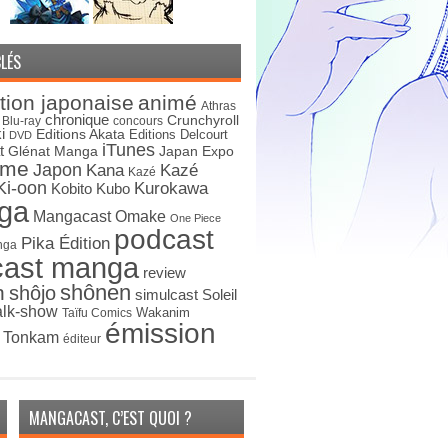
LÉS
tion japonaise
animé
Athras
chronique
Crunchyroll
Blu-ray
concours
i
Editions Akata
Editions Delcourt
DVD
iTunes
t
Japan Expo
Glénat Manga
ime
Japon
Kana
Kazé
Kazé
Ki-oon
Kurokawa
Kobito
Kubo
ga
Mangacast Omake
One Piece
podcast
Pika Édition
nga
cast manga
review
shônen
n
shôjo
simulcast
Soleil
alk-show
Wakanim
Taïfu Comics
émission
s Tonkam
éditeur
MANGACAST, C’EST QUOI ?