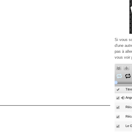
Si vous s
d'une autr
pas à alle
vous voir 
Titre
Ango
Réca
Réc