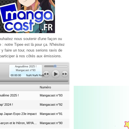
ouhaitez nous soutenir d'une façon ou
e : notre Tipee est là pour ça. N'hésitez
r y faire un tour, nous serions ravis de
participer à nos côtés aux émissions.
Angoulême 2025 !
Mangacast n°93
00:00:00
NaN:NaN:NaN
Numéro
ulême 2025 !
Mangacast n°93
p’ 2024 !
Mangacast n°92
ap Japan Expo 23e impact
Mangacast n°91
Le Garçon et le Héron, MIYAZAKI et le Studio Ghibli
Mangacast n°90