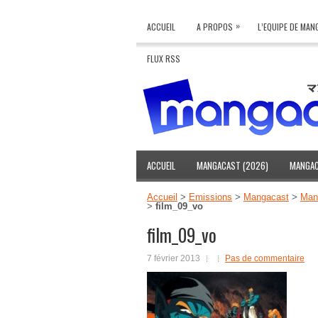
»
ACCUEIL
A PROPOS
L’EQUIPE DE MA
FLUX RSS
ACCUEIL
MANGACAST (2026)
MANGAC
Accueil
>
Emissions
>
Mangacast
>
Mang
>
film_09_vo
film_09_vo
7 février 2013
Pas de commentaire