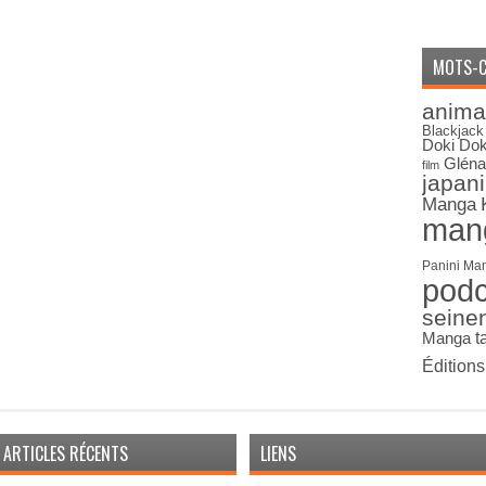
MOTS-C
anima
Blackjack
Doki Dok
Gléna
film
japan
Manga
man
Panini Ma
pod
seine
Manga
t
Édition
ARTICLES RÉCENTS
LIENS