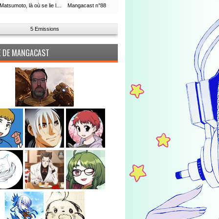
Leiji Matsumoto, là où se lie la boucle du temps
Mangacast n°88
5 Emissions
PE DE MANGACAST