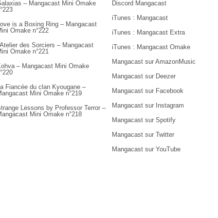
alaxias – Mangacast Mini Omake
Discord Mangacast
°223
iTunes : Mangacast
ove is a Boxing Ring – Mangacast
ini Omake n°222
iTunes : Mangacast Extra
’Atelier des Sorciers – Mangacast
iTunes : Mangacast Omake
ini Omake n°221
Mangacast sur AmazonMusic
ohva – Mangacast Mini Omake
°220
Mangacast sur Deezer
a Fiancée du clan Kyougane –
Mangacast sur Facebook
angacast Mini Omake n°219
Mangacast sur Instagram
trange Lessons by Professor Terror –
angacast Mini Omake n°218
Mangacast sur Spotify
Mangacast sur Twitter
Mangacast sur YouTube