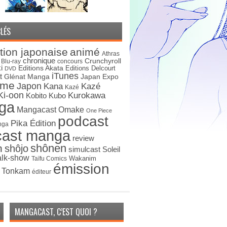
LÉS
tion japonaise
animé
Athras
chronique
Crunchyroll
Blu-ray
concours
i
Editions Akata
Editions Delcourt
DVD
iTunes
t
Japan Expo
Glénat Manga
ime
Japon
Kana
Kazé
Kazé
Ki-oon
Kurokawa
Kobito
Kubo
ga
Mangacast Omake
One Piece
podcast
Pika Édition
nga
cast manga
review
shônen
n
shôjo
simulcast
Soleil
alk-show
Wakanim
Taïfu Comics
émission
s Tonkam
éditeur
MANGACAST, C’EST QUOI ?