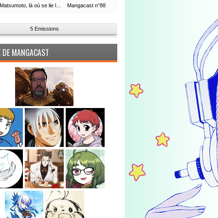
Leiji Matsumoto, là où se lie la boucle du temps
Mangacast n°88
5 Emissions
PE DE MANGACAST