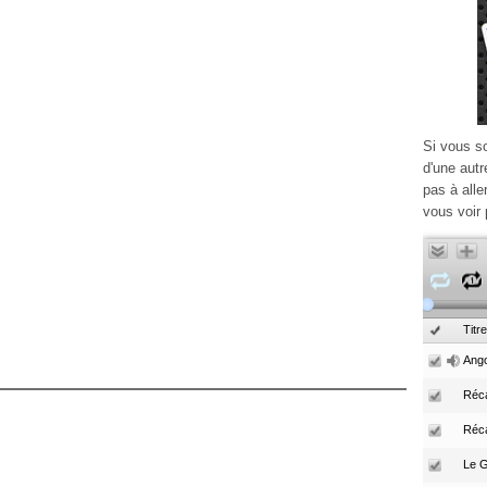
Si vous s
d'une autr
pas à alle
vous voir 
Titre
Ango
Réca
Réc