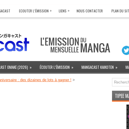
»
»
NGACAST
ECOUTER L’ÉMISSION
LIENS
NOUS CONTACTER
PLAN DU SI
AST OMAKE (2026)
»
ÉCOUTER L’ÉMISSION
»
MANGACAST KAIKOTEN
»
M
iversaire : des dizaines de lots à gagner !
>
TIPEE 