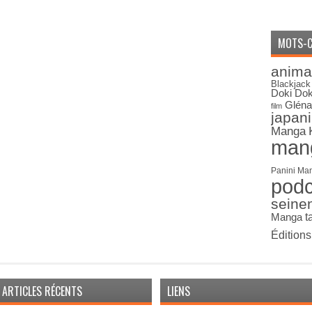
MOTS-C
anima
Blackjack
Doki Dok
Gléna
film
japan
Manga
man
Panini Ma
pod
seine
Manga
t
Édition
ARTICLES RÉCENTS
LIENS