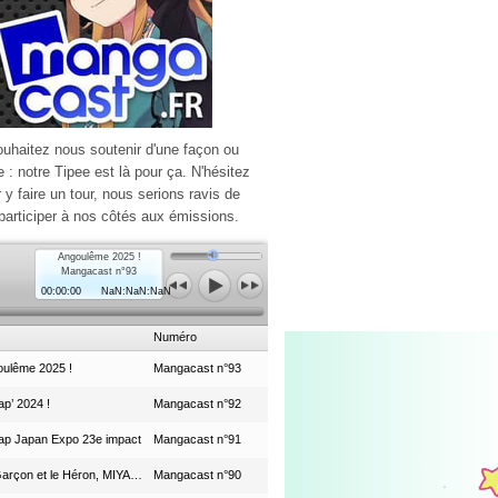
ouhaitez nous soutenir d'une façon ou
e : notre Tipee est là pour ça. N'hésitez
r y faire un tour, nous serions ravis de
participer à nos côtés aux émissions.
Angoulême 2025 !
Mangacast n°93
00:00:00
NaN:NaN:NaN
Numéro
ulême 2025 !
Mangacast n°93
p’ 2024 !
Mangacast n°92
ap Japan Expo 23e impact
Mangacast n°91
Le Garçon et le Héron, MIYAZAKI et le Studio Ghibli
Mangacast n°90