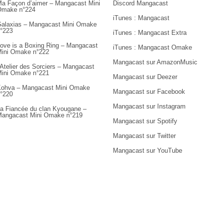
a Façon d’aimer – Mangacast Mini
Discord Mangacast
Omake n°224
iTunes : Mangacast
alaxias – Mangacast Mini Omake
°223
iTunes : Mangacast Extra
ove is a Boxing Ring – Mangacast
iTunes : Mangacast Omake
ini Omake n°222
Mangacast sur AmazonMusic
’Atelier des Sorciers – Mangacast
ini Omake n°221
Mangacast sur Deezer
ohva – Mangacast Mini Omake
Mangacast sur Facebook
°220
Mangacast sur Instagram
a Fiancée du clan Kyougane –
angacast Mini Omake n°219
Mangacast sur Spotify
Mangacast sur Twitter
Mangacast sur YouTube