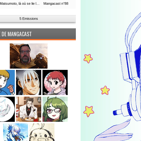
Leiji Matsumoto, là où se lie la boucle du temps
Mangacast n°88
5 Emissions
PE DE MANGACAST