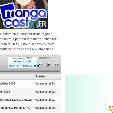
ouhaitez nous soutenir d'une façon ou
e : notre Tipee est là pour ça. N'hésitez
r y faire un tour, nous serions ravis de
participer à nos côtés aux émissions.
Angoulême 2025 !
Mangacast n°93
00:00:00
NaN:NaN:NaN
Numéro
ulême 2025 !
Mangacast n°93
p’ 2024 !
Mangacast n°92
ap Japan Expo 23e impact
Mangacast n°91
Le Garçon et le Héron, MIYAZAKI et le Studio Ghibli
Mangacast n°90