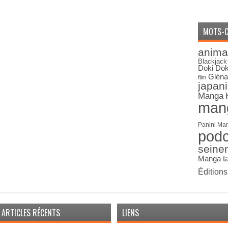
MOTS-C
anima
Blackjack
Doki Dok
Gléna
film
japan
Manga
man
Panini Ma
pod
seine
Manga
t
Édition
ARTICLES RÉCENTS
LIENS