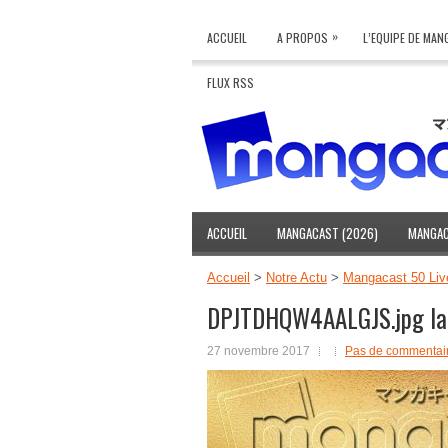
»
ACCUEIL
A PROPOS
L’EQUIPE DE MA
FLUX RSS
ACCUEIL
MANGACAST (2026)
MANGAC
Accueil
>
Notre Actu
>
Mangacast 50 Live
DPJTDHQW4AALGJS.jpg la
27 novembre 2017
Pas de commentai