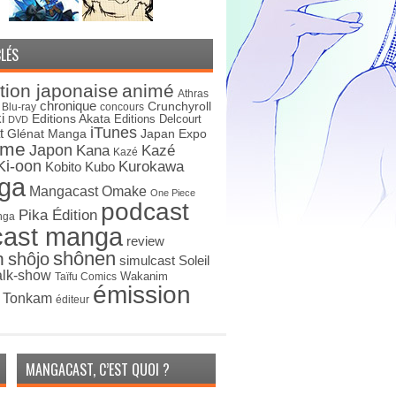
LÉS
tion japonaise
animé
Athras
chronique
Crunchyroll
Blu-ray
concours
i
Editions Akata
Editions Delcourt
DVD
iTunes
t
Japan Expo
Glénat Manga
ime
Japon
Kana
Kazé
Kazé
Ki-oon
Kurokawa
Kobito
Kubo
ga
Mangacast Omake
One Piece
podcast
Pika Édition
nga
cast manga
review
shônen
n
shôjo
simulcast
Soleil
alk-show
Wakanim
Taïfu Comics
émission
s Tonkam
éditeur
MANGACAST, C’EST QUOI ?