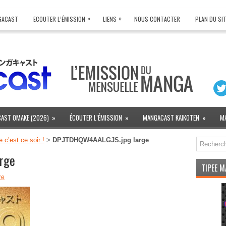
»
»
NGACAST
ECOUTER L’ÉMISSION
LIENS
NOUS CONTACTER
PLAN DU SI
AST OMAKE (2026)
»
ÉCOUTER L’ÉMISSION
»
MANGACAST KAIKOTEN
»
M
 c’est ce soir !
>
DPJTDHQW4AALGJS.jpg large
rge
TIPEE 
re