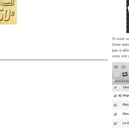
Si vous s
d'une autr
pas à alle
vous voir 
Titre
Ango
Réca
Réc