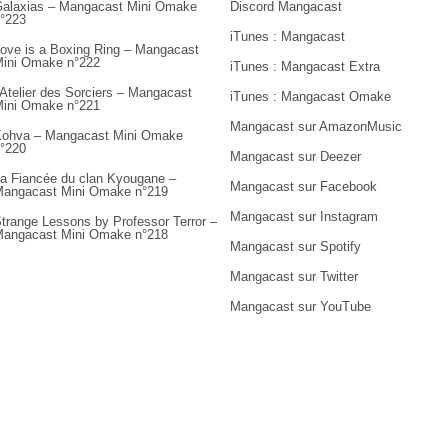
alaxias – Mangacast Mini Omake
Discord Mangacast
°223
iTunes : Mangacast
ove is a Boxing Ring – Mangacast
ini Omake n°222
iTunes : Mangacast Extra
’Atelier des Sorciers – Mangacast
iTunes : Mangacast Omake
ini Omake n°221
Mangacast sur AmazonMusic
ohva – Mangacast Mini Omake
°220
Mangacast sur Deezer
a Fiancée du clan Kyougane –
Mangacast sur Facebook
angacast Mini Omake n°219
Mangacast sur Instagram
trange Lessons by Professor Terror –
angacast Mini Omake n°218
Mangacast sur Spotify
Mangacast sur Twitter
Mangacast sur YouTube