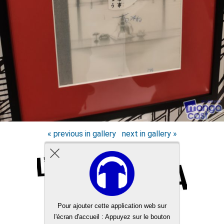
« previous in gallery
next in gallery »