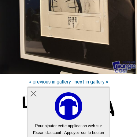
« previous in gallery
next in gallery »