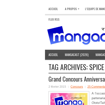
»
ACCUEIL
A PROPOS
L’EQUIPE DE MA
FLUX RSS
ACCUEIL
MANGACAST (2026)
MANGAC
TAG ARCHIVES:
SPICE
Grand Concours Anniversair
2 février 2015
Concours
25 Commenta
A l’occa
partenari
Ototo/Taï