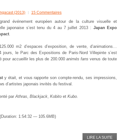
ngacast (2013)
15 Commentaires
grand événement européen autour de la culture visuelle et
nelle japonaise s’est tenu du 4 au 7 juillet 2013 :
Japan Expo
mpact
.
125.000 m2 d’espaces d’exposition, de vente, d’animations…
 jours, le Parc des Expositions de Paris-Nord Villepinte s’est
é pour accueillir les plus de 200.000
animés fans
venus de toute
st
y était, et vous rapporte son compte-rendu, ses impressions,
 d’artistes japonais invités du festival.
senté par
Athras
,
Blackjack
,
Kobito
et
Kubo
.
(Duration: 1:54:32 — 105.6MB)
LIRE LA SUITE