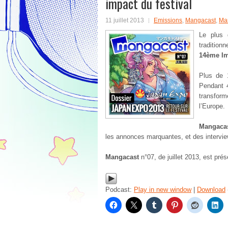
impact du festival
11 juillet 2013
Emissions
,
Mangacast
,
Ma
Le plus 
tradition
14ème I
Plus de 
Pendant 4
transform
l’Europe.
Mangaca
les annonces marquantes, et des interviews
Mangacast
n°07, de juillet 2013, est pré
Podcast:
Play in new window
|
Download