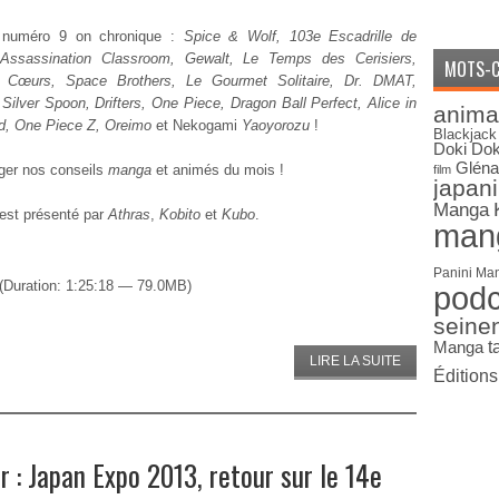
 numéro 9 on chronique :
Spice & Wolf, 103e Escadrille de
Assassination Classroom, Gewalt, Le Temps des Cerisiers,
MOTS-C
Cœurs, Space Brothers, Le Gourmet Solitaire, Dr. DMAT,
Silver Spoon, Drifters, One Piece, Dragon Ball Perfect, Alice in
anima
d, One Piece Z, Oreimo
et Nekogami
Yaoyorozu
!
Blackjack
Doki Dok
Gléna
ger nos conseils
manga
et animés du mois !
film
japan
Manga
est présenté par
Athras
,
Kobito
et
Kubo
.
man
Panini Ma
(Duration: 1:25:18 — 79.0MB)
pod
seine
Manga
t
LIRE LA SUITE
Édition
: Japan Expo 2013, retour sur le 14e