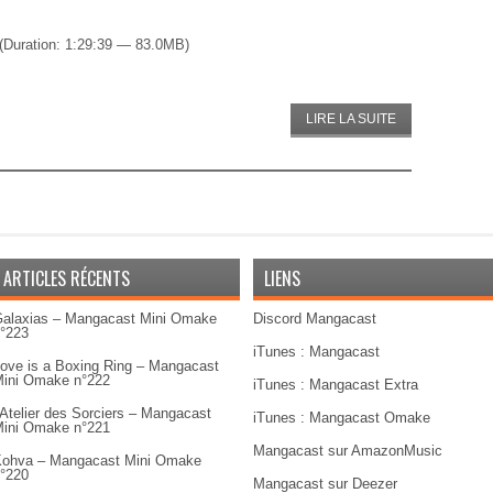
(Duration: 1:29:39 — 83.0MB)
LIRE LA SUITE
ARTICLES RÉCENTS
LIENS
alaxias – Mangacast Mini Omake
Discord Mangacast
°223
iTunes : Mangacast
ove is a Boxing Ring – Mangacast
ini Omake n°222
iTunes : Mangacast Extra
’Atelier des Sorciers – Mangacast
iTunes : Mangacast Omake
ini Omake n°221
Mangacast sur AmazonMusic
ohva – Mangacast Mini Omake
°220
Mangacast sur Deezer