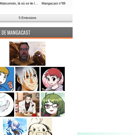
Leiji Matsumoto, là où se lie la boucle du temps
Mangacast n°88
5 Emissions
PE DE MANGACAST