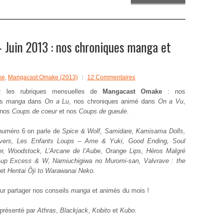
Juin 2013 : nos chroniques manga et
ke
,
Mangacast Omake (2013)
12 Commentaires
ez les rubriques mensuelles de
Mangacast Omake
: nos
es
manga
dans
On a Lu
, nos chroniques animé dans
On a Vu
,
 nos
Coups de coeur
et nos
Coups de gueule
.
numéro 6 on parle de
Spice & Wolf, Samidare, Kamisama Dolls,
vers, Les Enfants Loups – Ame & Yuki, Good Ending, Soul
r, Woodstock, L’Arcane de l’Aube, Orange Lips, Héros Malgré
n-up Excess & W, Namiuchigiwa no Muromi-san, Valvrave : the
et
Hentai Ôji to Warawanai Neko
.
ur partager nos conseils
manga
et animés du mois !
 présenté par
Athras
,
Blackjack
,
Kobito
et
Kubo
.