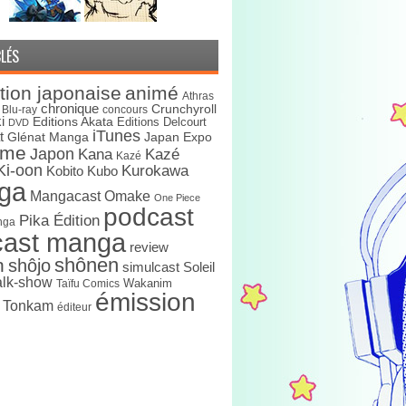
LÉS
tion japonaise
animé
Athras
chronique
Crunchyroll
Blu-ray
concours
i
Editions Akata
Editions Delcourt
DVD
iTunes
t
Japan Expo
Glénat Manga
ime
Japon
Kana
Kazé
Kazé
Ki-oon
Kurokawa
Kobito
Kubo
ga
Mangacast Omake
One Piece
podcast
Pika Édition
nga
cast manga
review
shônen
n
shôjo
simulcast
Soleil
alk-show
Wakanim
Taïfu Comics
émission
s Tonkam
éditeur