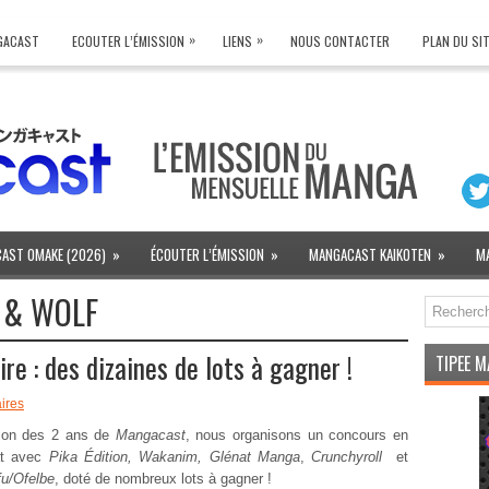
»
»
NGACAST
ECOUTER L’ÉMISSION
LIENS
NOUS CONTACTER
PLAN DU SI
AST OMAKE (2026)
»
ÉCOUTER L’ÉMISSION
»
MANGACAST KAIKOTEN
»
M
 & WOLF
e : des dizaines de lots à gagner !
TIPEE 
ires
sion des 2 ans de
Mangacast
, nous organisons un concours en
at avec
Pika Édition, Wakanim, Glénat Manga
,
Crunchyroll
et
fu/Ofelbe
, doté de nombreux lots à gagner !