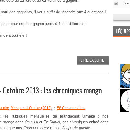
eo
, doté de 22 lots et de 62 volumes à gagner !
 parti des gagnants, il vous suffit de répondre aux 4 questions !
jouer pour espérer gagner jusqu’à 4 lots différents !
L’ÉQUI
nce à tou(te)s !
LIRE LA SUITE
Octobre 2013 : les chroniques manga
Omake
,
Mangacast Omake (2013)
56 Commentaires
ez les rubriques mensuelles de
Mangacast Omake
: nos
es
manga
dans
On a Lu
et
En Survol
, nos chroniques animé dans
 ainsi que nos
Coups de cœur
et nos
Coups de gueule
.