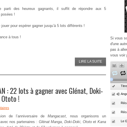
re parti des heureux gagnants, il suffit de répondre aux 5
 posées !
jouer pour espérer gagner jusqu’à 5 lots différents !
nce à tous !
Si vous s
d'une autr
pas à alle
vous voir 
LIRE LA SUITE
Titre
N : 22 lots à gagner avec Glénat, Doki-
Ango
 Ototo !
Réca
aires
Réc
sion de l’anniversaire de
Mangacast
, nous organisons un
avec nos partenaires :
Glénat Manga
,
Doki-Doki
,
Ototo
et
Kana