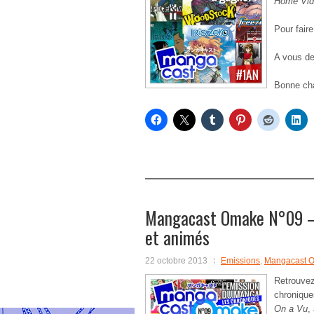
Home Vid
Pour faire
A vous de 
Bonne cha
Mangacast Omake N°09 – 
et animés
22 octobre 2013
Emissions
,
Mangacast 
Retrouv
chroniqu
On a Vu
,