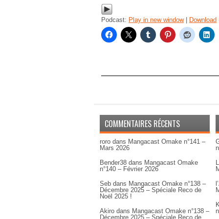
Podcast:
Play in new window
|
Download
COMMENTAIRES RÉCENTS
roro
dans
Mangacast Omake n°141 –
G
Mars 2026
n
Bender38
dans
Mangacast Omake
L
n°140 – Février 2026
M
Seb
dans
Mangacast Omake n°138 –
l
Décembre 2025 – Spéciale Reco de
M
Noël 2025 !
K
Akiro
dans
Mangacast Omake n°138 –
n
Décembre 2025 – Spéciale Reco de