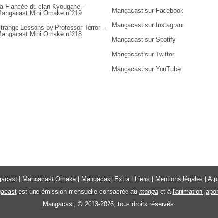
a Fiancée du clan Kyougane –
Mangacast sur Facebook
angacast Mini Omake n°219
Mangacast sur Instagram
trange Lessons by Professor Terror –
angacast Mini Omake n°218
Mangacast sur Spotify
Mangacast sur Twitter
Mangacast sur YouTube
acast
|
Mangacast Omake
|
Mangacast Extra
|
Liens
|
Mentions légales
|
A p
acast
est une émission mensuelle consacrée au
manga
et à
l'animation japo
Mangacast
, © 2013-2026, tous droits réservés.