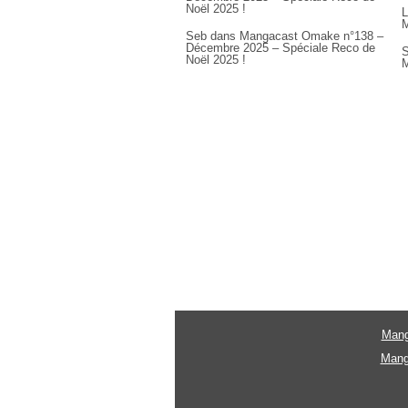
Noël 2025 !
L
M
Seb
dans
Mangacast Omake n°138 –
Décembre 2025 – Spéciale Reco de
S
Noël 2025 !
M
Mang
Mang