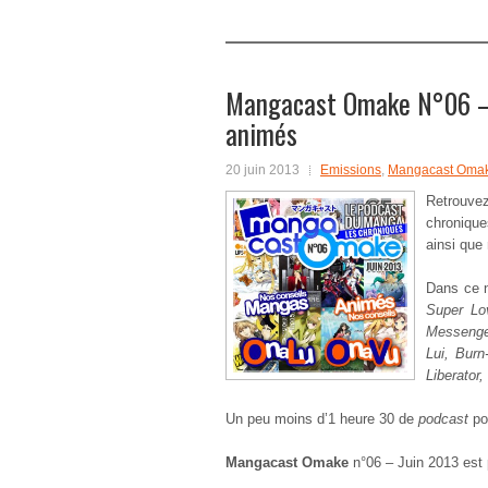
Mangacast Omake N°06 – 
animés
20 juin 2013
Emissions
,
Mangacast Oma
Retrouv
chroniqu
ainsi que
Dans ce 
Super Lo
Messenge
Lui, Bur
Liberator,
Un peu moins d’1 heure 30 de
podcast
po
Mangacast Omake
n°06 – Juin 2013 est