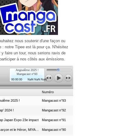
ouhaitez nous soutenir d'une façon ou
e : notre Tipee est là pour ça. N'hésitez
r y faire un tour, nous serions ravis de
participer à nos côtés aux émissions.
Angoulême 2025 !
Mangacast n°93
00:00:00
NaN:NaN:NaN
Numéro
ulême 2025 !
Mangacast n°93
p’ 2024 !
Mangacast n°92
ap Japan Expo 23e impact
Mangacast n°91
Le Garçon et le Héron, MIYAZAKI et le Studio Ghibli
Mangacast n°90