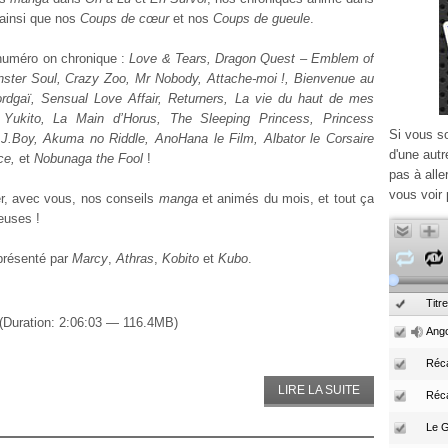
 ainsi que nos
Coups de cœur
et nos
Coups de gueule
.
numéro on chronique :
Love & Tears, Dragon Quest – Emblem of
ster Soul, Crazy Zoo, Mr Nobody, Attache-moi !, Bienvenue au
rdgaï, Sensual Love Affair, Returners, La vie du haut de mes
Yukito, La Main d’Horus, The Sleeping Princess, Princess
Si vous s
, J.Boy, Akuma no Riddle, AnoHana le Film, Albator le Corsaire
d'une autr
ce,
et
Nobunaga the Fool
!
pas à alle
vous voir 
er, avec vous, nos conseils
manga
et animés du mois, et tout ça
euses !
présenté par
Marcy
,
Athras
,
Kobito
et
Kubo
.
Titre
(Duration: 2:06:03 — 116.4MB)
Ango
Réca
LIRE LA SUITE
Réc