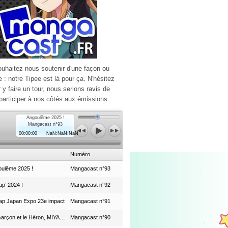
ouhaitez nous soutenir d'une façon ou
e : notre Tipee est là pour ça. N'hésitez
r y faire un tour, nous serions ravis de
participer à nos côtés aux émissions.
Angoulême 2025 !
Mangacast n°93
00:00:00
NaN:NaN:NaN
Numéro
ulême 2025 !
Mangacast n°93
p’ 2024 !
Mangacast n°92
ap Japan Expo 23e impact
Mangacast n°91
Le Garçon et le Héron, MIYAZAKI et le Studio Ghibli
Mangacast n°90