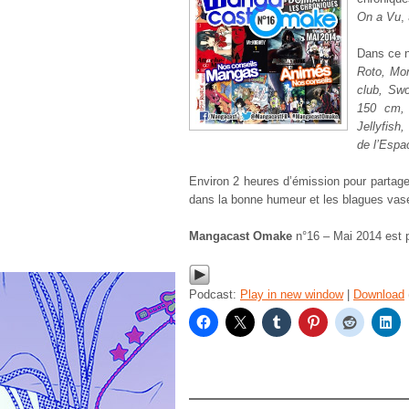
On a Vu
,
Dans ce 
Roto, Mon
club, Swo
150 cm, 
Jellyfish
de l’Espa
Environ 2 heures d’émission pour partag
dans la bonne humeur et les blagues vas
Mangacast Omake
n°16 – Mai 2014 est 
Podcast:
Play in new window
|
Download