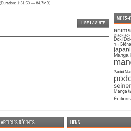
(Duration: 1:31:50 — 84.7MB)
MOTS-C
LIRE LA SUITE
anima
Blackjack
Doki Dok
Gléna
film
japan
Manga
man
Panini Ma
pod
seine
Manga
t
Édition
ARTICLES RÉCENTS
LIENS