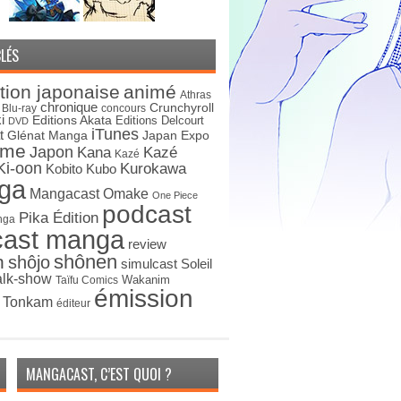
LÉS
tion japonaise
animé
Athras
chronique
Crunchyroll
Blu-ray
concours
i
Editions Akata
Editions Delcourt
DVD
iTunes
t
Japan Expo
Glénat Manga
ime
Japon
Kana
Kazé
Kazé
Ki-oon
Kurokawa
Kobito
Kubo
ga
Mangacast Omake
One Piece
podcast
Pika Édition
nga
cast manga
review
shônen
n
shôjo
simulcast
Soleil
alk-show
Wakanim
Taïfu Comics
émission
s Tonkam
éditeur
MANGACAST, C’EST QUOI ?