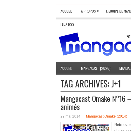
»
ACCUEIL
A PROPOS
L’EQUIPE DE MA
FLUX RSS
ACCUEIL
MANGACAST (2026)
MANGAC
TAG ARCHIVES:
J+1
Mangacast Omake N°16 – 
animés
29 mai 2014
Mangacast Omake (2014)
Retrouv
chroniqu