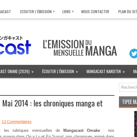
»
»
NGACAST
ECOUTER L’ÉMISSION
LIENS
NOUS CONTACTER
PLAN DU SI
AST OMAKE (2026)
»
ÉCOUTER L’ÉMISSION
»
MANGACAST KAIKOTEN
»
M
Mai 2014 : les chroniques manga et
TIPEE 
13 Commentaires
ez les rubriques mensuelles de
Mangacast Omake
: nos
es
manga
dans
On a Lu
et
En Survol
, nos chroniques animé dans