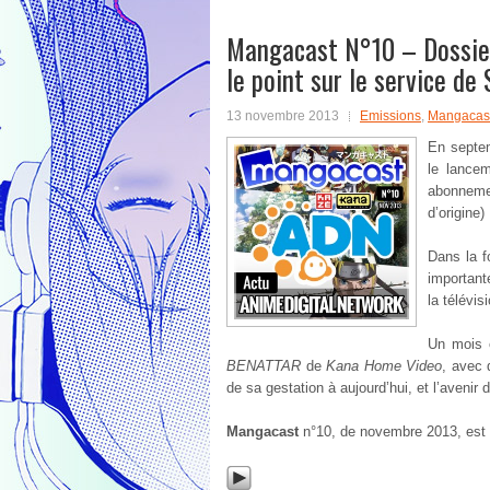
Mangacast N°10 – Dossier
le point sur le service d
13 novembre 2013
Emissions
,
Mangacas
En septem
le lance
abonneme
d’origine)
Dans la f
importante
la télévis
Un mois 
BENATTAR
de
Kana Home Video
, avec 
de sa gestation à aujourd’hui, et l’avenir d
Mangacast
n°10, de novembre 2013, est