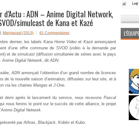
 d’Actu : ADN – Anime Digital Network,
e SVOD/simulcast de Kana et Kazé
L’ÉQUI
t
,
Mangacast (2013)
61 Commentaires
bre dernier, les labels
Kana Home Video
et
Kazé
annonçaient
ment d’une offre commune de
SVOD
(vidéo à la demande par
nt) et de
simulcast
(diffusion simultanée de séries avec le pays
 :
Anime Digital Network
, dit
ADN
.
oulée,
ADN
annonçait l’obtention d’un grand nombre de licences
s de la nouvelle saison d’animation, diffusées sur leur site, et à
ion via les chaines
Mangas
et
J-One
.
et demi après le lancement du service, nous recevons
Pascal
qui nous ferons le point sur le succès de cette alliance, le projet
’
Anime Digital Network
.
 présenté par
Athras
,
Blackjack
,
Kobito
et
Kubo
.