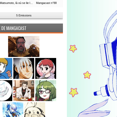
Leiji Matsumoto, là où se lie la boucle du temps
Mangacast n°88
5 Emissions
PE DE MANGACAST