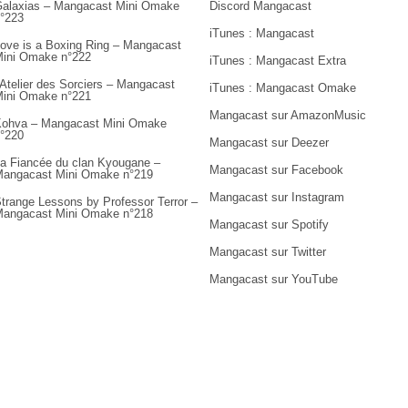
alaxias – Mangacast Mini Omake
Discord Mangacast
°223
iTunes : Mangacast
ove is a Boxing Ring – Mangacast
ini Omake n°222
iTunes : Mangacast Extra
’Atelier des Sorciers – Mangacast
iTunes : Mangacast Omake
ini Omake n°221
Mangacast sur AmazonMusic
ohva – Mangacast Mini Omake
°220
Mangacast sur Deezer
a Fiancée du clan Kyougane –
Mangacast sur Facebook
angacast Mini Omake n°219
Mangacast sur Instagram
trange Lessons by Professor Terror –
angacast Mini Omake n°218
Mangacast sur Spotify
Mangacast sur Twitter
Mangacast sur YouTube