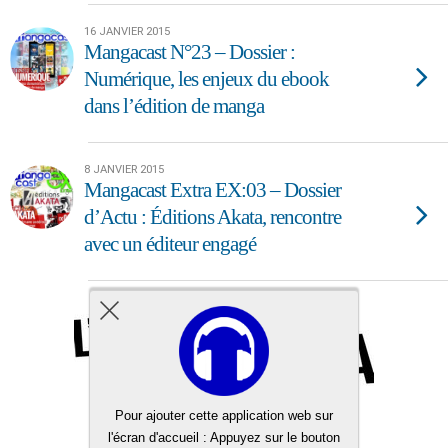
16 JANVIER 2015
Mangacast N°23 – Dossier :
Numérique, les enjeux du ebook
dans l’édition de manga
8 JANVIER 2015
Mangacast Extra EX:03 – Dossier
d’Actu : Éditions Akata, rencontre
avec un éditeur engagé