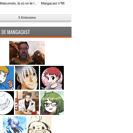
Leiji Matsumoto, là où se lie la boucle du temps
Mangacast n°88
5 Emissions
PE DE MANGACAST