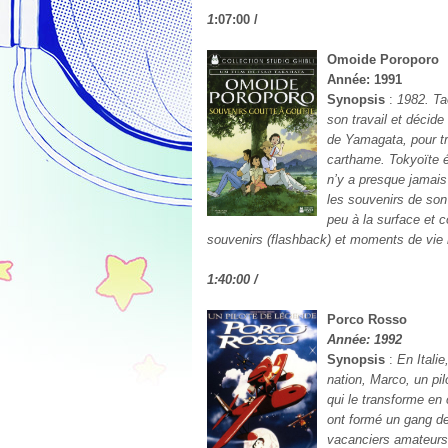
1
:07:00 /
Omoide Poroporo
Année: 1991
Synopsis
:
1982. Ta
son travail et décid
de Yamagata, pour tra
carthame. Tokyoïte é
n’y a presque jamais 
les souvenirs de son
peu à la surface et co
souvenirs (flashback) et moments de vie r
1:40:00 /
Porco Rosso
Année: 1992
Synopsis
:
En Itali
nation, Marco, un pi
qui le transforme e
ont formé un gang de 
vacanciers amateurs 