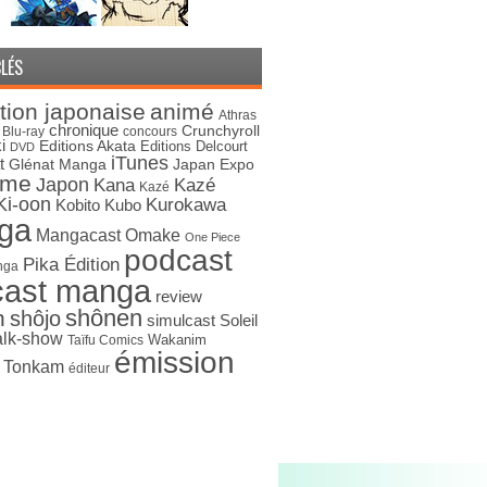
LÉS
tion japonaise
animé
Athras
chronique
Crunchyroll
Blu-ray
concours
i
Editions Akata
Editions Delcourt
DVD
iTunes
t
Japan Expo
Glénat Manga
ime
Japon
Kana
Kazé
Kazé
Ki-oon
Kurokawa
Kobito
Kubo
ga
Mangacast Omake
One Piece
podcast
Pika Édition
nga
cast manga
review
shônen
n
shôjo
simulcast
Soleil
alk-show
Wakanim
Taïfu Comics
émission
s Tonkam
éditeur