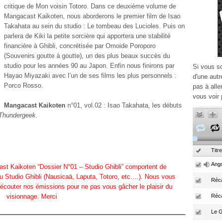
critique de Mon voisin Totoro. Dans ce deuxième volume de
Mangacast Kaikoten, nous aborderons le premier film de Isao
Takahata au sein du studio : Le tombeau des Lucioles. Puis on
parlera de Kiki la petite sorcière qui apportera une stabilité
financière à Ghibli, concrétisée par Omoide Poroporo
(Souvenirs goutte à goutte), un des plus beaux succès du
studio pour les années 90 au Japon. Enfin nous finirons par
Si vous s
Hayao Miyazaki avec l’un de ses films les plus personnels :
d'une autr
Porco Rosso.
pas à alle
vous voir 
Mangacast Kaikoten
n°01, vol.02 : Isao Takahata, les débuts
Thundergeek.
Titre
Ango
t Kaikoten “Dossier N°01 – Studio Ghibli” comportent de
u Studio Ghibli (Nausicaä, Laputa, Totoro, etc….). Nous vous
Réca
écouter nos émissions pour ne pas vous gâcher le plaisir du
visionnage. Merci
Réc