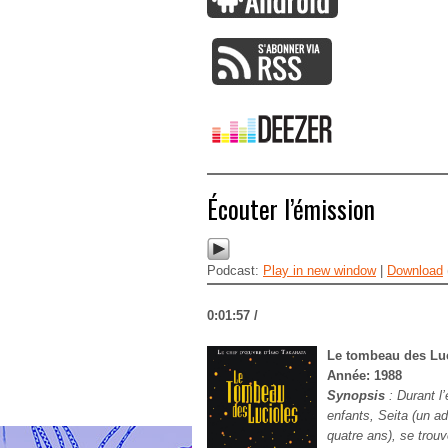
Écouter l’émission
Podcast:
Play in new window
|
Download
0:01:57 /
Le tombeau des Lu
Année: 1988
Synopsis
:
Durant l
enfants, Seita (un a
quatre ans), se trou