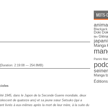
MOTS-C
anima
Blackjack
Doki Dok
Gléna
film
japan
Manga
man
Panini Ma
pod
(Duration: 2:19:08 — 254.8MB)
seine
Manga
t
Édition
cioles
’été 1945, dans le Japon de la Seconde Guerre mondiale, deux
dolescent de quatorze ans) et sa jeune sœur Setsuko (qui a
vent livrés à eux-mêmes après la mort de leur mère, à la suite du