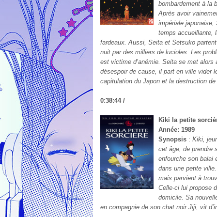
bombardement à la b
Après avoir vainement
impériale japonaise,
temps accueillante, 
fardeaux. Aussi, Seita et Setsuko partent 
nuit par des milliers de lucioles. Les pro
est victime d’anémie. Seita se met alors à
désespoir de cause, il part en ville vide
capitulation du Japon et la destruction de
0:38:44 /
Kiki la petite sorciè
Année: 1989
Synopsis
:
Kiki, jeu
cet âge, de prendre 
enfourche son balai e
dans une petite ville
mais parvient à trou
Celle-ci lui propose 
domicile. Sa nouvelle 
en compagnie de son chat noir Jiji, vit d