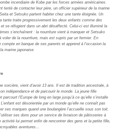
ombe incendiaire de Kobe par les forces armées américaines.
 tenté de contacter leur père, un officier supérieur de la marine
 Seita et Setsuko partent habiter chez une tante éloignée. Un
la tante traite progressivement les deux enfants comme des
et se réfugient dans un abri désaffecté. Celui-ci est illuminé la
blèmes s’enchaînent : la nourriture vient à manquer et Setsuko
 voler de la nourriture, mais est supris par un fermier. En
r le compte en banque de ses parents et apprend à l’occasion la
 la marine japonaise.
re
ne sorcière, vient d’avoir 13 ans. Il est de tradition ancestrale, à
son indépendance et de parcourir le monde. La jeune fille
t parcourt l’Europe de long en large jusqu’à ce qu’elle s’installe
. L’enfant est désorientée par un monde qu’elle ne connaît pas
ver ses marques quand une boulangère l’accueille sous son toit.
d’utiliser ses dons pour un service de livraison de pâtisseries à
activité lui permet enfin de rencontrer des gens et la petite fille,
’incroyables aventures…