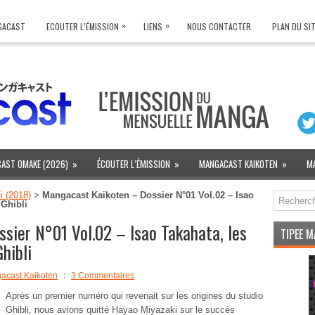
»
»
NGACAST
ECOUTER L’ÉMISSION
LIENS
NOUS CONTACTER
PLAN DU SI
AST OMAKE (2026)
»
ÉCOUTER L’ÉMISSION
»
MANGACAST KAIKOTEN
»
M
i (2018)
>
Mangacast Kaikoten – Dossier N°01 Vol.02 – Isao
 Ghibli
sier N°01 Vol.02 – Isao Takahata, les
TIPEE 
hibli
acast Kaikoten
3 Commentaires
Après un premier numéro qui revenait sur les origines du studio
Ghibli, nous avions quitté Hayao Miyazaki sur le succès