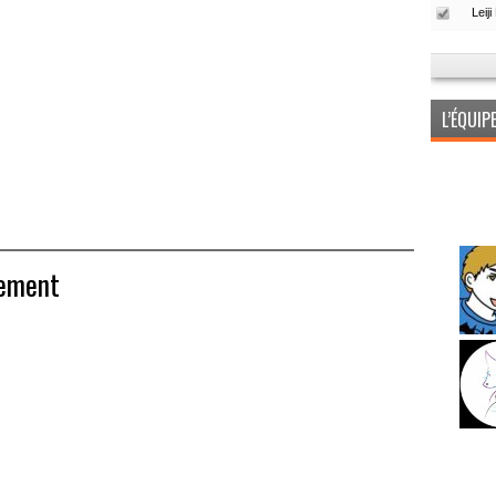
L’ÉQUI
nement