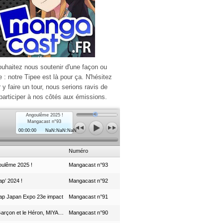
ouhaitez nous soutenir d'une façon ou
e : notre Tipee est là pour ça. N'hésitez
r y faire un tour, nous serions ravis de
participer à nos côtés aux émissions.
Angoulême 2025 !
Mangacast n°93
00:00:00
NaN:NaN:NaN
Numéro
ulême 2025 !
Mangacast n°93
p’ 2024 !
Mangacast n°92
ap Japan Expo 23e impact
Mangacast n°91
Le Garçon et le Héron, MIYAZAKI et le Studio Ghibli
Mangacast n°90