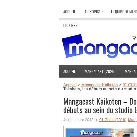
»
ACCUEIL
A PROPOS
L’EQUIPE DE MA
FLUX RSS
ACCUEIL
MANGACAST (2026)
MANGAC
Accueil
>
Mangacast Kaikoten
>
01 Ghibl
Takahata, les débuts au sein du studio
Mangacast Kaikoten – Dos
débuts au sein du studio G
4 septembre 2018
01 Ghibli (2018)
,
Mang