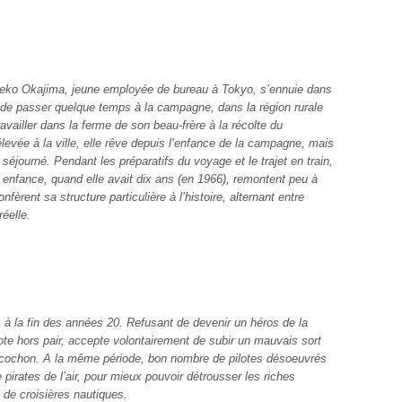
eko Okajima, jeune employée de bureau à Tokyo, s’ennuie dans
e de passer quelque temps à la campagne, dans la région rurale
vailler dans la ferme de son beau-frère à la récolte du
levée à la ville, elle rêve depuis l’enfance de la campagne, mais
séjourné. Pendant les préparatifs du voyage et le trajet en train,
 enfance, quand elle avait dix ans (en 1966), remontent peu à
nfèrent sa structure particulière à l’histoire, alternant entre
éelle.
e, à la fin des années 20. Refusant de devenir un héros de la
lote hors pair, accepte volontairement de subir un mauvais sort
n cochon. A la même période, bon nombre de pilotes désoeuvrés
pirates de l’air, pour mieux pouvoir détrous
ser les riches
de croisières nautiques.