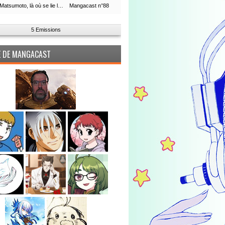
Leiji Matsumoto, là où se lie la boucle du temps
Mangacast n°88
5 Emissions
PE DE MANGACAST