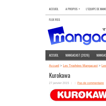
»
ACCUEIL
A PROPOS
L’EQUIPE DE MA
FLUX RSS
ACCUEIL
MANGACAST (2026)
MANGAC
Accueil
>
Les Trophées Mangacast
>
Les
Kurokawa
27 janvier 2015
Pas de commentaire