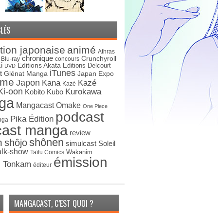
LÉS
tion japonaise
animé
Athras
chronique
Crunchyroll
Blu-ray
concours
i
Editions Akata
Editions Delcourt
DVD
iTunes
t
Japan Expo
Glénat Manga
ime
Japon
Kana
Kazé
Kazé
Ki-oon
Kurokawa
Kobito
Kubo
ga
Mangacast Omake
One Piece
podcast
Pika Édition
nga
cast manga
review
shônen
n
shôjo
simulcast
Soleil
alk-show
Wakanim
Taïfu Comics
émission
s Tonkam
éditeur
MANGACAST, C’EST QUOI ?