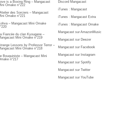
ove is a Boxing Ring – Mangacast
Discord Mangacast
ini Omake n°222
iTunes : Mangacast
’Atelier des Sorciers – Mangacast
ini Omake n°221
iTunes : Mangacast Extra
ohva – Mangacast Mini Omake
iTunes : Mangacast Omake
°220
Mangacast sur AmazonMusic
a Fiancée du clan Kyougane –
angacast Mini Omake n°219
Mangacast sur Deezer
trange Lessons by Professor Terror –
Mangacast sur Facebook
angacast Mini Omake n°218
Mangacast sur Instagram
e Bouquiniste – Mangacast Mini
Omake n°217
Mangacast sur Spotify
Mangacast sur Twitter
Mangacast sur YouTube