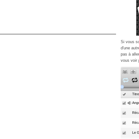
Si vous s
d'une autr
pas à alle
vous voir 
Titre
Ango
Réca
Réc