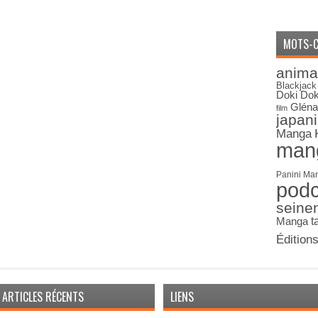
MOTS-C
anima
Blackjack
Doki Dok
Gléna
film
japan
Manga
man
Panini Ma
pod
seine
Manga
t
Édition
ARTICLES RÉCENTS
LIENS