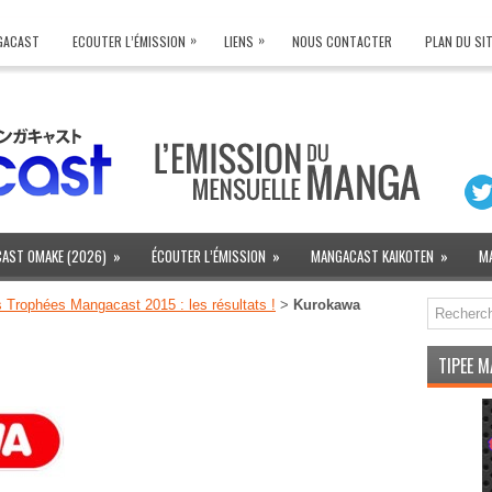
»
»
NGACAST
ECOUTER L’ÉMISSION
LIENS
NOUS CONTACTER
PLAN DU SI
AST OMAKE (2026)
»
ÉCOUTER L’ÉMISSION
»
MANGACAST KAIKOTEN
»
M
 Trophées Mangacast 2015 : les résultats !
>
Kurokawa
TIPEE 