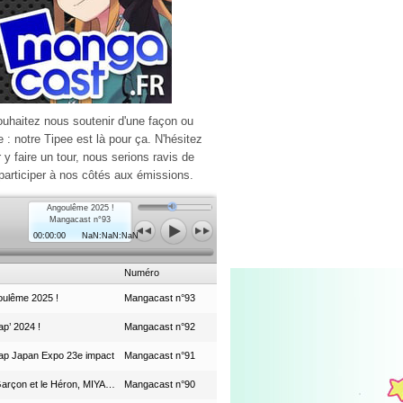
ouhaitez nous soutenir d'une façon ou
e : notre Tipee est là pour ça. N'hésitez
r y faire un tour, nous serions ravis de
participer à nos côtés aux émissions.
Angoulême 2025 !
Mangacast n°93
00:00:00
NaN:NaN:NaN
Numéro
ulême 2025 !
Mangacast n°93
p’ 2024 !
Mangacast n°92
ap Japan Expo 23e impact
Mangacast n°91
Le Garçon et le Héron, MIYAZAKI et le Studio Ghibli
Mangacast n°90