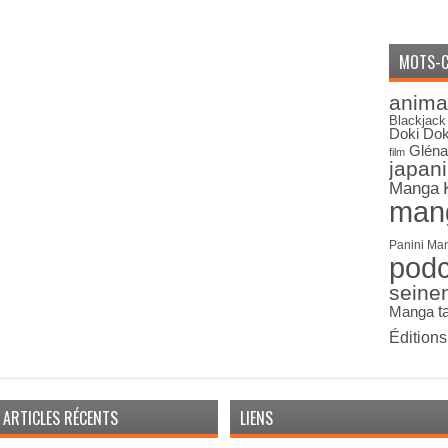
MOTS-C
anima
Blackjack
Doki Dok
Gléna
film
japan
Manga
man
Panini Ma
pod
seine
Manga
t
Édition
ARTICLES RÉCENTS
LIENS