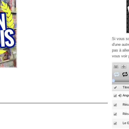
Si vous s
d'une autr
pas à alle
vous voir 
Titre
Ango
Réca
Réc