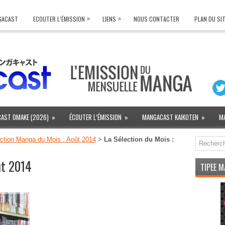
»
»
NGACAST
ECOUTER L’ÉMISSION
LIENS
NOUS CONTACTER
PLAN DU SI
AST OMAKE (2026)
»
ÉCOUTER L’ÉMISSION
»
MANGACAST KAIKOTEN
»
M
ction Manga du Mois : Août 2014
>
La Sélection du Mois :
ût 2014
TIPEE 