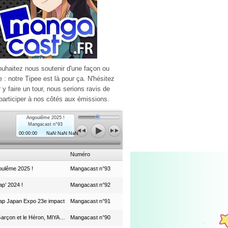
ouhaitez nous soutenir d'une façon ou
e : notre Tipee est là pour ça. N'hésitez
r y faire un tour, nous serions ravis de
participer à nos côtés aux émissions.
Angoulême 2025 !
Mangacast n°93
00:00:00
NaN:NaN:NaN
Numéro
ulême 2025 !
Mangacast n°93
p’ 2024 !
Mangacast n°92
ap Japan Expo 23e impact
Mangacast n°91
Le Garçon et le Héron, MIYAZAKI et le Studio Ghibli
Mangacast n°90