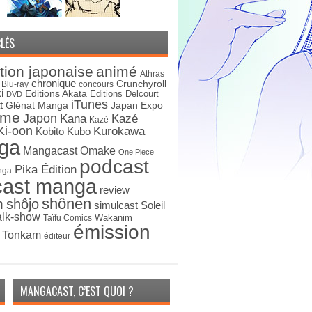
LÉS
tion japonaise
animé
Athras
chronique
Crunchyroll
Blu-ray
concours
i
Editions Akata
Editions Delcourt
DVD
iTunes
t
Japan Expo
Glénat Manga
ime
Japon
Kana
Kazé
Kazé
Ki-oon
Kurokawa
Kobito
Kubo
ga
Mangacast Omake
One Piece
podcast
Pika Édition
nga
cast manga
review
shônen
n
shôjo
simulcast
Soleil
alk-show
Wakanim
Taïfu Comics
émission
s Tonkam
éditeur
MANGACAST, C’EST QUOI ?