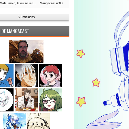
Leiji Matsumoto, là où se lie la boucle du temps
Mangacast n°88
5 Emissions
PE DE MANGACAST