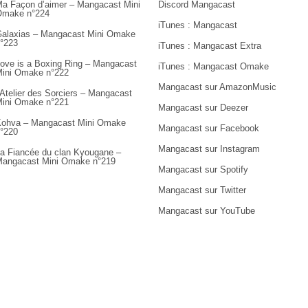
a Façon d’aimer – Mangacast Mini
Discord Mangacast
Omake n°224
iTunes : Mangacast
alaxias – Mangacast Mini Omake
°223
iTunes : Mangacast Extra
ove is a Boxing Ring – Mangacast
iTunes : Mangacast Omake
ini Omake n°222
Mangacast sur AmazonMusic
’Atelier des Sorciers – Mangacast
ini Omake n°221
Mangacast sur Deezer
ohva – Mangacast Mini Omake
Mangacast sur Facebook
°220
Mangacast sur Instagram
a Fiancée du clan Kyougane –
angacast Mini Omake n°219
Mangacast sur Spotify
Mangacast sur Twitter
Mangacast sur YouTube