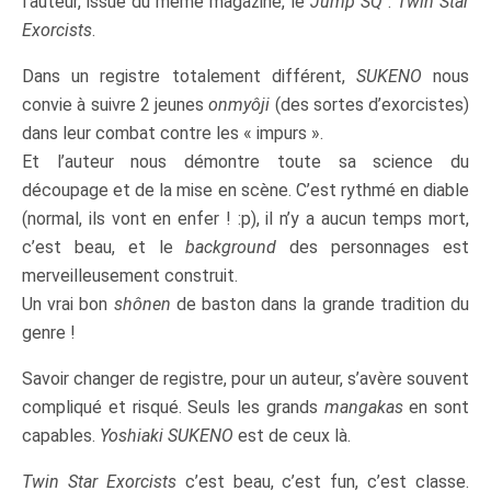
l’auteur, issue du même magazine, le
Jump SQ
:
Twin Star
Exorcists
.
Dans un registre totalement différent,
SUKENO
nous
convie à suivre 2 jeunes
onmyôji
(des sortes d’exorcistes)
dans leur combat contre les « impurs ».
Et l’auteur nous démontre toute sa science du
découpage et de la mise en scène. C’est rythmé en diable
(normal, ils vont en enfer ! :p), il n’y a aucun temps mort,
c’est beau, et le
background
des personnages est
merveilleusement construit.
Un vrai bon
shônen
de baston dans la grande tradition du
genre !
Savoir changer de registre, pour un auteur, s’avère souvent
compliqué et risqué. Seuls les grands
mangakas
en sont
capables.
Yoshiaki SUKENO
est de ceux là.
Twin Star Exorcists
c’est beau, c’est fun, c’est classe.