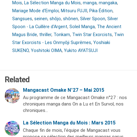
Mois
,
La Sélection Manga du Mois
,
manga
,
mangaka
,
Mariage Mode d'Emploi
,
Mitsuru FUJII
,
Pika Édition
,
Sangsues
,
seinen
,
shôjo
,
shônen
,
Silver Spoon
,
Silver
Spoon - La Cuillère d'Argent
,
Soleil Manga
,
The Ancient
Magus Bride
,
thriller
,
Tonkam
,
Twin Star Exorcists
,
Twin
Star Exorcists - Les Onmyôji Suprêmes
,
Yoshiaki
SUKENO
,
Yoshitoki OIMA
,
Yukito AYATSUJI
Related
Mangacast Omake N°27 – Mai 2015
Au programme de ce Mangacast Omake n°27 : nos
chroniques manga dans On a Lu et En Survol, nos
chroniques…
La Sélection Manga du Mois : Mars 2015
Chaque fin de mois, l'équipe de Mangacast vous
propose sa sélection des meilleurs mangas parus.