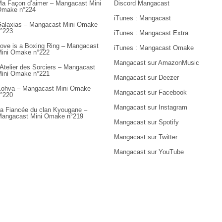
a Façon d’aimer – Mangacast Mini
Discord Mangacast
Omake n°224
iTunes : Mangacast
alaxias – Mangacast Mini Omake
°223
iTunes : Mangacast Extra
ove is a Boxing Ring – Mangacast
iTunes : Mangacast Omake
ini Omake n°222
Mangacast sur AmazonMusic
’Atelier des Sorciers – Mangacast
ini Omake n°221
Mangacast sur Deezer
ohva – Mangacast Mini Omake
Mangacast sur Facebook
°220
Mangacast sur Instagram
a Fiancée du clan Kyougane –
angacast Mini Omake n°219
Mangacast sur Spotify
Mangacast sur Twitter
Mangacast sur YouTube