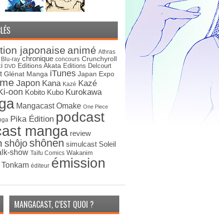
LÉS
tion japonaise
animé
Athras
chronique
Crunchyroll
Blu-ray
concours
i
Editions Akata
Editions Delcourt
DVD
iTunes
t
Japan Expo
Glénat Manga
ime
Japon
Kana
Kazé
Kazé
Ki-oon
Kurokawa
Kobito
Kubo
ga
Mangacast Omake
One Piece
podcast
Pika Édition
nga
cast manga
review
shônen
n
shôjo
simulcast
Soleil
alk-show
Wakanim
Taïfu Comics
émission
s Tonkam
éditeur
MANGACAST, C’EST QUOI ?