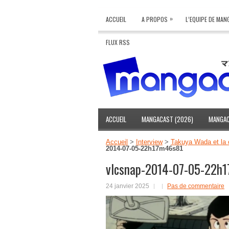
»
ACCUEIL
A PROPOS
L’EQUIPE DE MA
FLUX RSS
ACCUEIL
MANGACAST (2026)
MANGAC
Accueil
>
Interview
>
Takuya Wada et la co
2014-07-05-22h17m46s81
vlcsnap-2014-07-05-22h
24 janvier 2025
Pas de commentaire