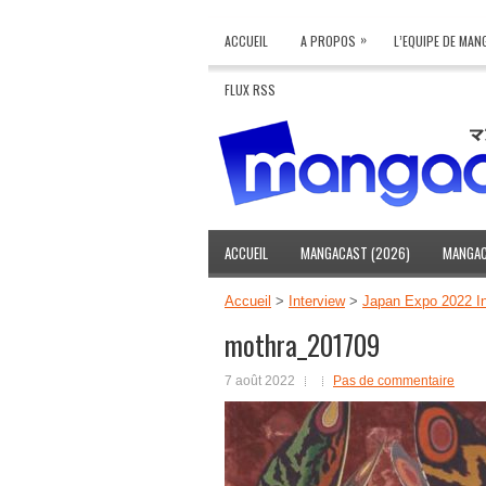
»
ACCUEIL
A PROPOS
L’EQUIPE DE MA
FLUX RSS
ACCUEIL
MANGACAST (2026)
MANGAC
Accueil
>
Interview
>
Japan Expo 2022 I
mothra_201709
7 août 2022
Pas de commentaire