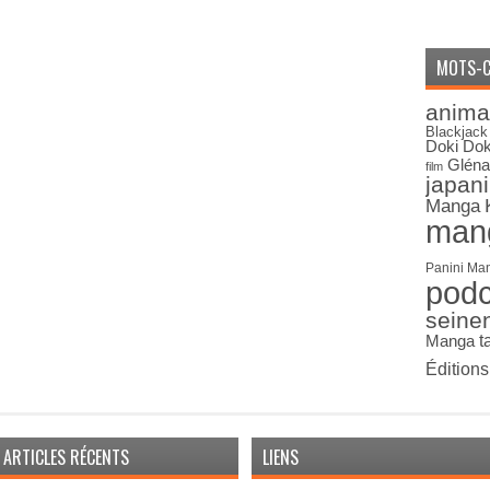
MOTS-C
anima
Blackjack
Doki Dok
Gléna
film
japan
Manga
man
Panini Ma
pod
seine
Manga
t
Édition
ARTICLES RÉCENTS
LIENS