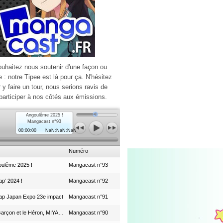
ouhaitez nous soutenir d'une façon ou
e : notre Tipee est là pour ça. N'hésitez
r y faire un tour, nous serions ravis de
participer à nos côtés aux émissions.
Angoulême 2025 !
Mangacast n°93
00:00:00
NaN:NaN:NaN
Numéro
ulême 2025 !
Mangacast n°93
p’ 2024 !
Mangacast n°92
ap Japan Expo 23e impact
Mangacast n°91
Le Garçon et le Héron, MIYAZAKI et le Studio Ghibli
Mangacast n°90