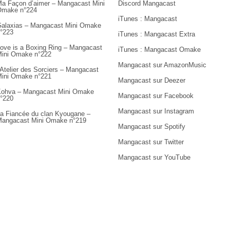
a Façon d’aimer – Mangacast Mini
Discord Mangacast
Omake n°224
iTunes : Mangacast
alaxias – Mangacast Mini Omake
°223
iTunes : Mangacast Extra
ove is a Boxing Ring – Mangacast
iTunes : Mangacast Omake
ini Omake n°222
Mangacast sur AmazonMusic
’Atelier des Sorciers – Mangacast
ini Omake n°221
Mangacast sur Deezer
ohva – Mangacast Mini Omake
Mangacast sur Facebook
°220
Mangacast sur Instagram
a Fiancée du clan Kyougane –
angacast Mini Omake n°219
Mangacast sur Spotify
Mangacast sur Twitter
Mangacast sur YouTube