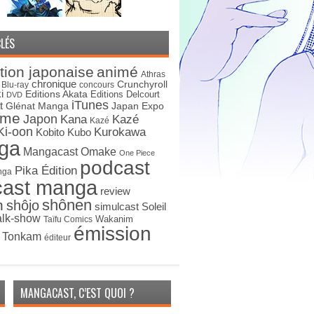
LÉS
tion japonaise
animé
Athras
chronique
Crunchyroll
Blu-ray
concours
i
Editions Akata
Editions Delcourt
DVD
iTunes
t
Japan Expo
Glénat Manga
ime
Japon
Kana
Kazé
Kazé
Ki-oon
Kurokawa
Kobito
Kubo
ga
Mangacast Omake
One Piece
podcast
Pika Édition
nga
cast manga
review
shônen
n
shôjo
simulcast
Soleil
alk-show
Wakanim
Taïfu Comics
émission
s Tonkam
éditeur
MANGACAST, C’EST QUOI ?