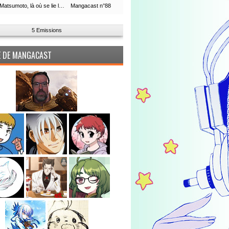
Leiji Matsumoto, là où se lie la boucle du temps
Mangacast n°88
5 Emissions
PE DE MANGACAST