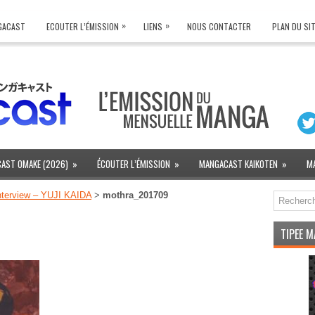
»
»
NGACAST
ECOUTER L’ÉMISSION
LIENS
NOUS CONTACTER
PLAN DU SI
AST OMAKE (2026)
»
ÉCOUTER L’ÉMISSION
»
MANGACAST KAIKOTEN
»
M
nterview – YUJI KAIDA
>
mothra_201709
TIPEE 