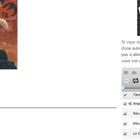
Si vous s
d'une autr
pas à alle
vous voir 
Titre
Ango
Réca
Réc