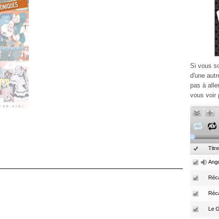
Si vous s
d'une autr
pas à alle
vous voir 
Titre
Ango
Réca
Réc