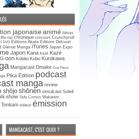
LÉS
tion japonaise
animé
Athras
chronique
Crunchyroll
Blu-ray
concours
i
Editions Akata
Editions Delcourt
DVD
iTunes
t
Japan Expo
Glénat Manga
ime
Japon
Kana
Kazé
Kazé
Ki-oon
Kurokawa
Kobito
Kubo
ga
Mangacast Omake
One Piece
podcast
Pika Édition
nga
cast manga
review
shônen
n
shôjo
simulcast
Soleil
alk-show
Wakanim
Taïfu Comics
émission
s Tonkam
éditeur
MANGACAST, C’EST QUOI ?