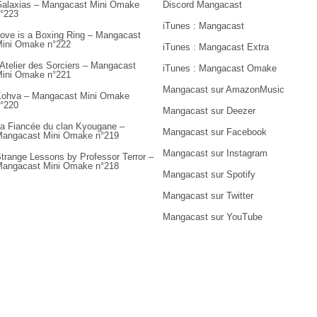
alaxias – Mangacast Mini Omake
Discord Mangacast
°223
iTunes : Mangacast
ove is a Boxing Ring – Mangacast
ini Omake n°222
iTunes : Mangacast Extra
’Atelier des Sorciers – Mangacast
iTunes : Mangacast Omake
ini Omake n°221
Mangacast sur AmazonMusic
ohva – Mangacast Mini Omake
°220
Mangacast sur Deezer
a Fiancée du clan Kyougane –
Mangacast sur Facebook
angacast Mini Omake n°219
Mangacast sur Instagram
trange Lessons by Professor Terror –
angacast Mini Omake n°218
Mangacast sur Spotify
Mangacast sur Twitter
Mangacast sur YouTube