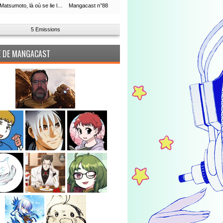
Leiji Matsumoto, là où se lie la boucle du temps
Mangacast n°88
5 Emissions
PE DE MANGACAST