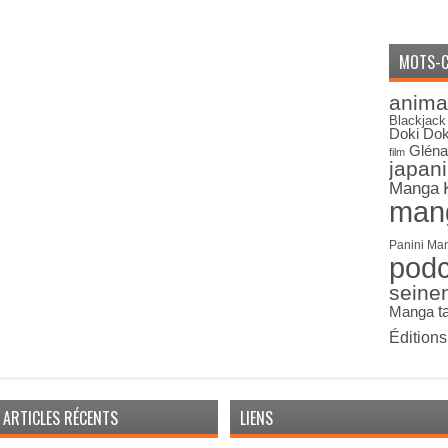
MOTS-C
anima
Blackjack
Doki Dok
Gléna
film
japan
Manga
man
Panini Ma
pod
seine
Manga
t
Édition
ARTICLES RÉCENTS
LIENS