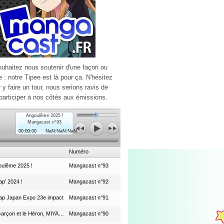
ouhaitez nous soutenir d'une façon ou
e : notre Tipee est là pour ça. N'hésitez
r y faire un tour, nous serions ravis de
participer à nos côtés aux émissions.
Angoulême 2025 !
Mangacast n°93
00:00:00
NaN:NaN:NaN
Numéro
ulême 2025 !
Mangacast n°93
p’ 2024 !
Mangacast n°92
ap Japan Expo 23e impact
Mangacast n°91
Le Garçon et le Héron, MIYAZAKI et le Studio Ghibli
Mangacast n°90