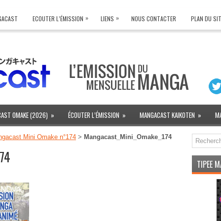
»
»
NGACAST
ECOUTER L’ÉMISSION
LIENS
NOUS CONTACTER
PLAN DU SI
AST OMAKE (2026)
»
ÉCOUTER L’ÉMISSION
»
MANGACAST KAIKOTEN
»
M
ngacast Mini Omake n°174
>
Mangacast_Mini_Omake_174
74
TIPEE 