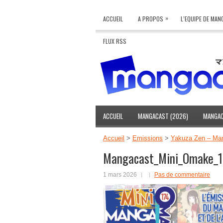
»
ACCUEIL
A PROPOS
L’EQUIPE DE MA
FLUX RSS
ACCUEIL
MANGACAST (2026)
MANGAC
Accueil
>
Emissions
>
Yakuza Zen – Ma
Mangacast_Mini_Omake_1
1 mars 2026
Pas de commentaire