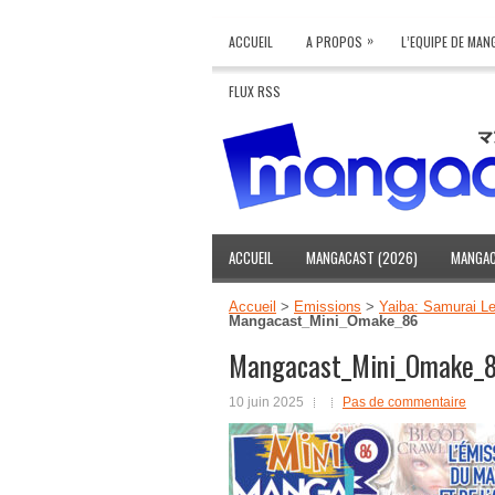
»
ACCUEIL
A PROPOS
L’EQUIPE DE MA
FLUX RSS
ACCUEIL
MANGACAST (2026)
MANGAC
Accueil
>
Emissions
>
Yaiba: Samurai L
Mangacast_Mini_Omake_86
Mangacast_Mini_Omake_
10 juin 2025
Pas de commentaire