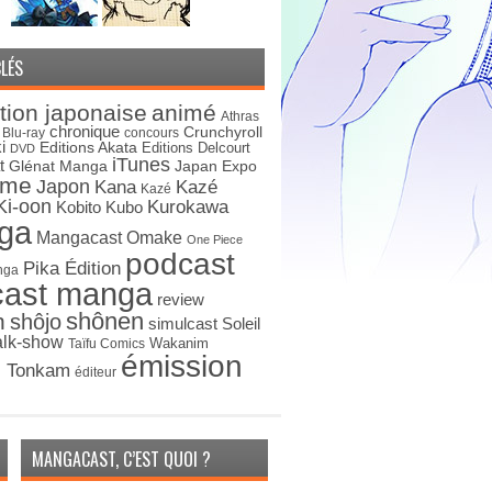
LÉS
tion japonaise
animé
Athras
chronique
Crunchyroll
Blu-ray
concours
i
Editions Akata
Editions Delcourt
DVD
iTunes
t
Japan Expo
Glénat Manga
ime
Japon
Kana
Kazé
Kazé
Ki-oon
Kurokawa
Kobito
Kubo
ga
Mangacast Omake
One Piece
podcast
Pika Édition
nga
cast manga
review
shônen
n
shôjo
simulcast
Soleil
alk-show
Wakanim
Taïfu Comics
émission
s Tonkam
éditeur
MANGACAST, C’EST QUOI ?