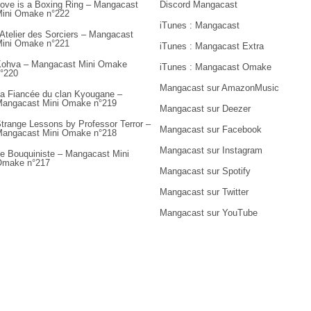
ove is a Boxing Ring – Mangacast
Discord Mangacast
ini Omake n°222
iTunes : Mangacast
’Atelier des Sorciers – Mangacast
ini Omake n°221
iTunes : Mangacast Extra
ohva – Mangacast Mini Omake
iTunes : Mangacast Omake
°220
Mangacast sur AmazonMusic
a Fiancée du clan Kyougane –
angacast Mini Omake n°219
Mangacast sur Deezer
trange Lessons by Professor Terror –
Mangacast sur Facebook
angacast Mini Omake n°218
Mangacast sur Instagram
e Bouquiniste – Mangacast Mini
Omake n°217
Mangacast sur Spotify
Mangacast sur Twitter
Mangacast sur YouTube