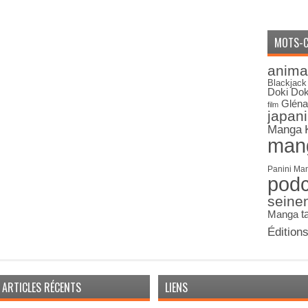
MOTS-C
anima
Blackjack
Doki Dok
Gléna
film
japan
Manga
man
Panini Ma
pod
seine
Manga
t
Édition
ARTICLES RÉCENTS
LIENS