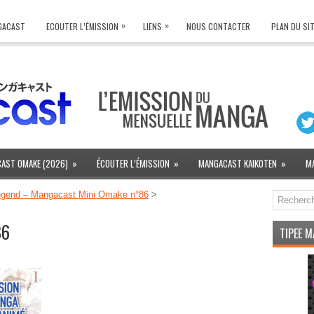
»
»
NGACAST
ECOUTER L’ÉMISSION
LIENS
NOUS CONTACTER
PLAN DU SI
AST OMAKE (2026)
»
ÉCOUTER L’ÉMISSION
»
MANGACAST KAIKOTEN
»
M
egend – Mangacast Mini Omake n°86
>
86
TIPEE 