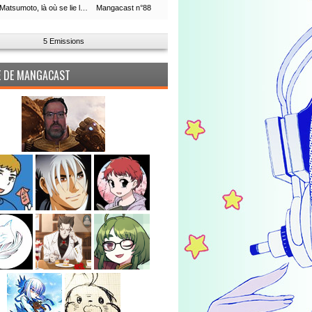
Leiji Matsumoto, là où se lie la boucle du temps
Mangacast n°88
5 Emissions
PE DE MANGACAST