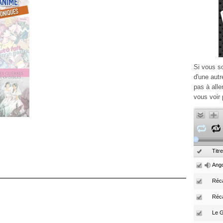
Si vous s
d'une autr
pas à alle
vous voir 
Titre
Ango
Réca
Réc