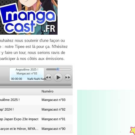
ouhaitez nous soutenir d'une façon ou
e : notre Tipee est là pour ça. N'hésitez
r y faire un tour, nous serions ravis de
participer à nos côtés aux émissions.
Angoulême 2025 !
Mangacast n°93
00:00:00
NaN:NaN:NaN
Numéro
ulême 2025 !
Mangacast n°93
p’ 2024 !
Mangacast n°92
ap Japan Expo 23e impact
Mangacast n°91
Le Garçon et le Héron, MIYAZAKI et le Studio Ghibli
Mangacast n°90