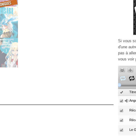
Si vous s
d'une autr
pas à alle
vous voir 
Titre
Ango
Réca
Réc