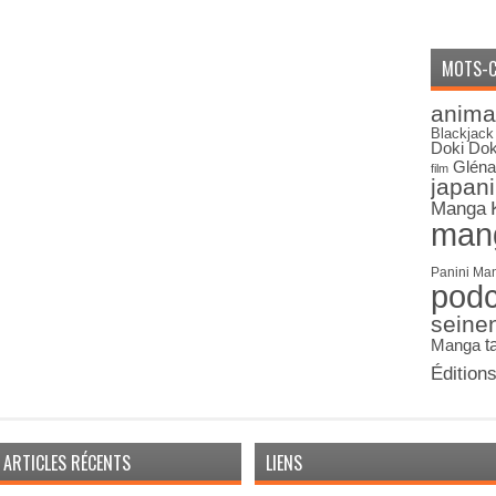
MOTS-C
anima
Blackjack
Doki Dok
Gléna
film
japan
Manga
man
Panini Ma
pod
seine
Manga
t
Édition
ARTICLES RÉCENTS
LIENS