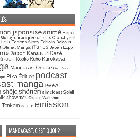
LÉS
tion japonaise
animé
Athras
chronique
Crunchyroll
Blu-ray
concours
i
Editions Akata
Editions Delcourt
DVD
iTunes
t
Japan Expo
Glénat Manga
ime
Japon
Kana
Kazé
Kazé
Ki-oon
Kurokawa
Kobito
Kubo
ga
Mangacast Omake
One Piece
podcast
Pika Édition
nga
cast manga
review
shônen
n
shôjo
simulcast
Soleil
alk-show
Wakanim
Taïfu Comics
émission
s Tonkam
éditeur
MANGACAST, C’EST QUOI ?