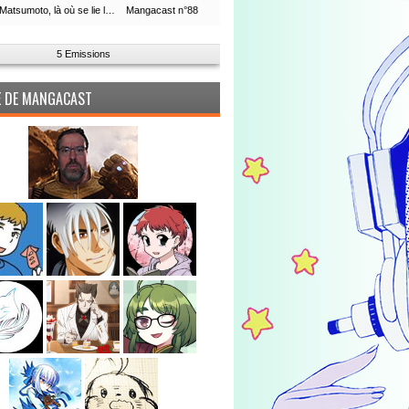
Leiji Matsumoto, là où se lie la boucle du temps
Mangacast n°88
5 Emissions
PE DE MANGACAST