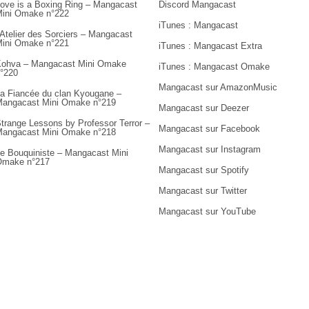
ove is a Boxing Ring – Mangacast
Discord Mangacast
ini Omake n°222
iTunes : Mangacast
’Atelier des Sorciers – Mangacast
ini Omake n°221
iTunes : Mangacast Extra
ohva – Mangacast Mini Omake
iTunes : Mangacast Omake
°220
Mangacast sur AmazonMusic
a Fiancée du clan Kyougane –
angacast Mini Omake n°219
Mangacast sur Deezer
trange Lessons by Professor Terror –
Mangacast sur Facebook
angacast Mini Omake n°218
Mangacast sur Instagram
e Bouquiniste – Mangacast Mini
Omake n°217
Mangacast sur Spotify
Mangacast sur Twitter
Mangacast sur YouTube