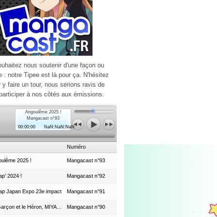
ouhaitez nous soutenir d'une façon ou
e : notre Tipee est là pour ça. N'hésitez
r y faire un tour, nous serions ravis de
participer à nos côtés aux émissions.
Angoulême 2025 !
Mangacast n°93
00:00:00
NaN:NaN:NaN
Numéro
ulême 2025 !
Mangacast n°93
p’ 2024 !
Mangacast n°92
ap Japan Expo 23e impact
Mangacast n°91
Le Garçon et le Héron, MIYAZAKI et le Studio Ghibli
Mangacast n°90