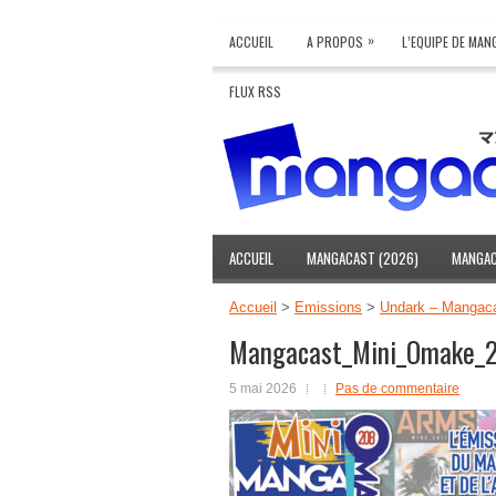
»
ACCUEIL
A PROPOS
L’EQUIPE DE MA
FLUX RSS
ACCUEIL
MANGACAST (2026)
MANGAC
Accueil
>
Emissions
>
Undark – Mangac
Mangacast_Mini_Omake_
5 mai 2026
Pas de commentaire