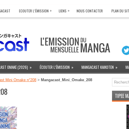
»
»
NGACAST
ECOUTER L’ÉMISSION
LIENS
NOUS CONTACTER
PLAN DU SI
AST OMAKE (2026)
»
ÉCOUTER L’ÉMISSION
»
MANGACAST KAIKOTEN
»
M
ast Mini Omake n°208
>
Mangacast_Mini_Omake_208
208
TIPEE 