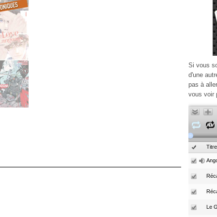
Si vous s
d'une autr
pas à alle
vous voir 
Titre
Ango
Réca
Réc