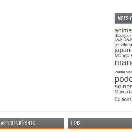
MOTS-C
anima
Blackjack
Doki Dok
Gléna
film
japan
Manga
man
Panini Ma
pod
seine
Manga
t
Édition
ARTICLES RÉCENTS
LIENS