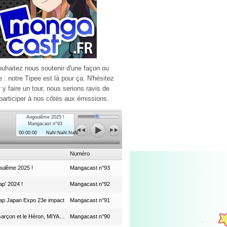
ouhaitez nous soutenir d'une façon ou
e : notre Tipee est là pour ça. N'hésitez
r y faire un tour, nous serions ravis de
participer à nos côtés aux émissions.
Angoulême 2025 !
Mangacast n°93
00:00:00
NaN:NaN:NaN
Numéro
ulême 2025 !
Mangacast n°93
p’ 2024 !
Mangacast n°92
ap Japan Expo 23e impact
Mangacast n°91
Le Garçon et le Héron, MIYAZAKI et le Studio Ghibli
Mangacast n°90