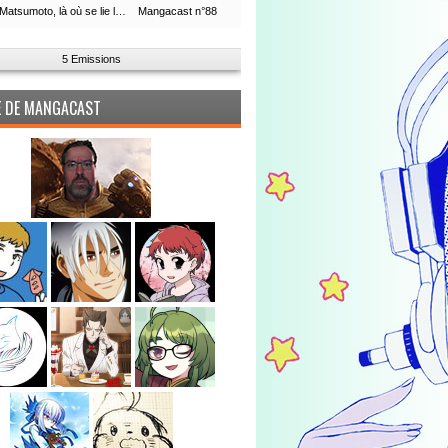
Leiji Matsumoto, là où se lie la boucle du temps
Mangacast n°88
5 Emissions
PE DE MANGACAST