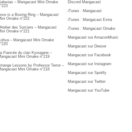
alaxias – Mangacast Mini Omake
Discord Mangacast
°223
iTunes : Mangacast
ove is a Boxing Ring – Mangacast
ini Omake n°222
iTunes : Mangacast Extra
’Atelier des Sorciers – Mangacast
iTunes : Mangacast Omake
ini Omake n°221
Mangacast sur AmazonMusic
ohva – Mangacast Mini Omake
°220
Mangacast sur Deezer
a Fiancée du clan Kyougane –
Mangacast sur Facebook
angacast Mini Omake n°219
Mangacast sur Instagram
trange Lessons by Professor Terror –
angacast Mini Omake n°218
Mangacast sur Spotify
Mangacast sur Twitter
Mangacast sur YouTube