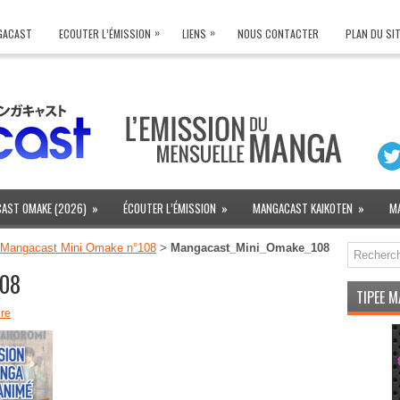
»
»
NGACAST
ECOUTER L’ÉMISSION
LIENS
NOUS CONTACTER
PLAN DU SI
AST OMAKE (2026)
»
ÉCOUTER L’ÉMISSION
»
MANGACAST KAIKOTEN
»
M
 Mangacast Mini Omake n°108
>
Mangacast_Mini_Omake_108
108
TIPEE 
re