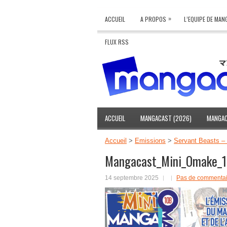
»
ACCUEIL
A PROPOS
L’EQUIPE DE MA
FLUX RSS
ACCUEIL
MANGACAST (2026)
MANGAC
Accueil
>
Emissions
>
Servant Beasts –
Mangacast_Mini_Omake_
14 septembre 2025
Pas de commentai