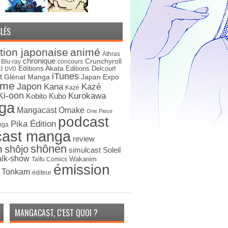
LÉS
tion japonaise
animé
Athras
chronique
Crunchyroll
Blu-ray
concours
i
Editions Akata
Editions Delcourt
DVD
iTunes
t
Japan Expo
Glénat Manga
ime
Japon
Kana
Kazé
Kazé
Ki-oon
Kurokawa
Kobito
Kubo
ga
Mangacast Omake
One Piece
podcast
Pika Édition
nga
cast manga
review
shônen
n
shôjo
simulcast
Soleil
alk-show
Wakanim
Taïfu Comics
émission
s Tonkam
éditeur
MANGACAST, C’EST QUOI ?