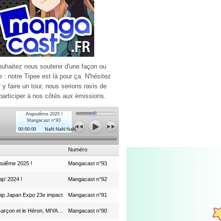
ouhaitez nous soutenir d'une façon ou
e : notre Tipee est là pour ça. N'hésitez
r y faire un tour, nous serions ravis de
participer à nos côtés aux émissions.
Angoulême 2025 !
Mangacast n°93
00:00:00
NaN:NaN:NaN
Numéro
ulême 2025 !
Mangacast n°93
p’ 2024 !
Mangacast n°92
ap Japan Expo 23e impact
Mangacast n°91
Le Garçon et le Héron, MIYAZAKI et le Studio Ghibli
Mangacast n°90