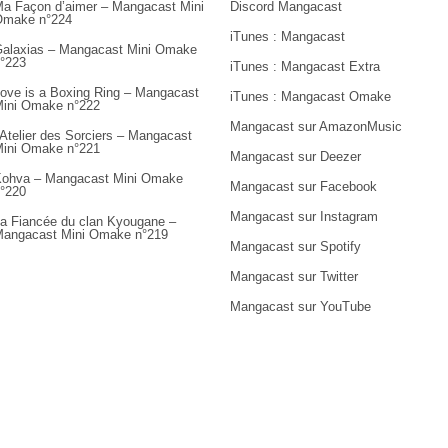
a Façon d’aimer – Mangacast Mini
Discord Mangacast
Omake n°224
iTunes : Mangacast
alaxias – Mangacast Mini Omake
°223
iTunes : Mangacast Extra
ove is a Boxing Ring – Mangacast
iTunes : Mangacast Omake
ini Omake n°222
Mangacast sur AmazonMusic
’Atelier des Sorciers – Mangacast
ini Omake n°221
Mangacast sur Deezer
ohva – Mangacast Mini Omake
Mangacast sur Facebook
°220
Mangacast sur Instagram
a Fiancée du clan Kyougane –
angacast Mini Omake n°219
Mangacast sur Spotify
Mangacast sur Twitter
Mangacast sur YouTube