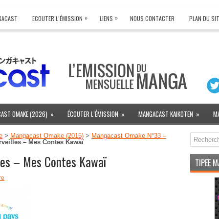
»
»
NGACAST
ECOUTER L’ÉMISSION
LIENS
NOUS CONTACTER
PLAN DU SI
AST OMAKE (2026)
»
ÉCOUTER L’ÉMISSION
»
MANGACAST KAIKOTEN
»
M
e
>
Mangacast Omake (2015)
>
Mangacast Omake N°33 –
rveilles – Mes Contes Kawaï
lles – Mes Contes Kawaï
TIPEE 
re