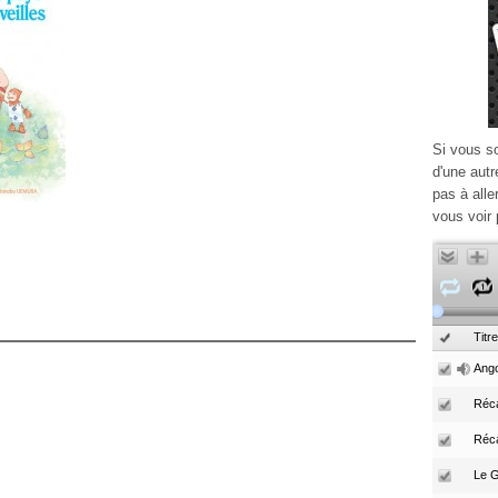
Si vous s
d'une autr
pas à alle
vous voir 
Titre
Ango
Réca
Réc