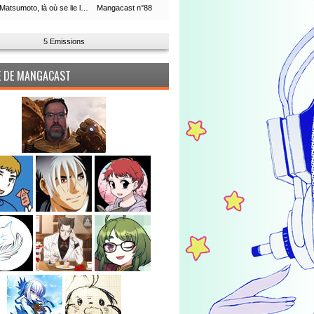
Leiji Matsumoto, là où se lie la boucle du temps
Mangacast n°88
5 Emissions
PE DE MANGACAST