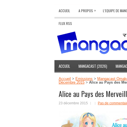
»
ACCUEIL
A PROPOS
L’EQUIPE DE MA
FLUX RSS
ACCUEIL
MANGACAST (2026)
MANGAC
Accueil
>
Emissions
>
Mangacast Omak
Décembre 2015
>
Alice au Pays des Me
Alice au Pays des Mervei
23 décembre 2015
Pas de commentai