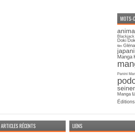
MOTS-C
anima
Blackjack
Doki Dok
Gléna
film
japan
Manga
man
Panini Ma
pod
seine
Manga
t
Édition
ARTICLES RÉCENTS
LIENS