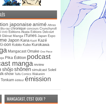
LÉS
tion japonaise
animé
Athras
chronique
Crunchyroll
Blu-ray
concours
i
Editions Akata
Editions Delcourt
DVD
iTunes
t
Japan Expo
Glénat Manga
ime
Japon
Kana
Kazé
Kazé
Ki-oon
Kurokawa
Kobito
Kubo
ga
Mangacast Omake
One Piece
podcast
Pika Édition
nga
cast manga
review
shônen
n
shôjo
simulcast
Soleil
alk-show
Wakanim
Taïfu Comics
émission
s Tonkam
éditeur
MANGACAST, C’EST QUOI ?