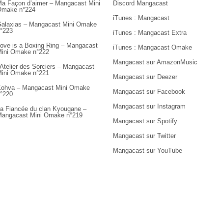
a Façon d’aimer – Mangacast Mini
Discord Mangacast
Omake n°224
iTunes : Mangacast
alaxias – Mangacast Mini Omake
°223
iTunes : Mangacast Extra
ove is a Boxing Ring – Mangacast
iTunes : Mangacast Omake
ini Omake n°222
Mangacast sur AmazonMusic
’Atelier des Sorciers – Mangacast
ini Omake n°221
Mangacast sur Deezer
ohva – Mangacast Mini Omake
Mangacast sur Facebook
°220
Mangacast sur Instagram
a Fiancée du clan Kyougane –
angacast Mini Omake n°219
Mangacast sur Spotify
Mangacast sur Twitter
Mangacast sur YouTube