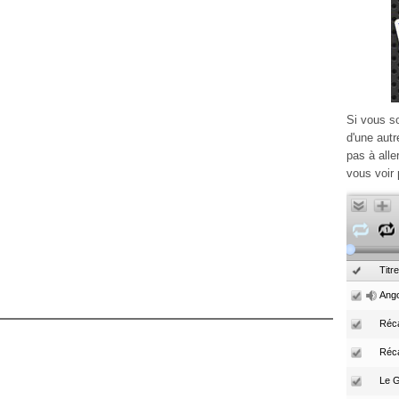
Si vous s
d'une autr
pas à alle
vous voir 
Titre
Ango
Réca
Réc