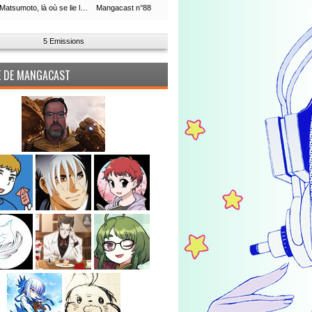
Leiji Matsumoto, là où se lie la boucle du temps
Mangacast n°88
5 Emissions
PE DE MANGACAST