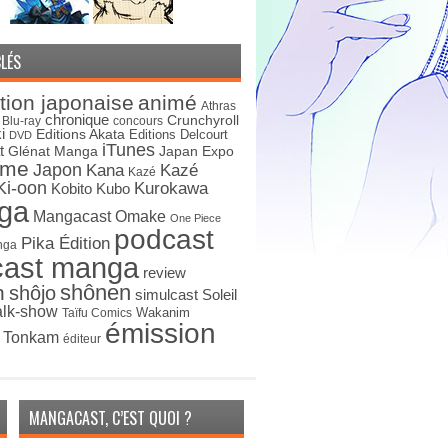
LÉS
tion japonaise
animé
Athras
chronique
Crunchyroll
Blu-ray
concours
i
Editions Akata
Editions Delcourt
DVD
iTunes
t
Japan Expo
Glénat Manga
ime
Japon
Kana
Kazé
Kazé
Ki-oon
Kurokawa
Kobito
Kubo
ga
Mangacast Omake
One Piece
podcast
Pika Édition
nga
cast manga
review
shônen
n
shôjo
simulcast
Soleil
alk-show
Wakanim
Taïfu Comics
émission
s Tonkam
éditeur
MANGACAST, C’EST QUOI ?