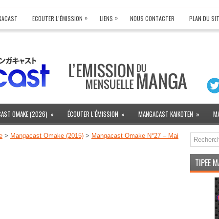
»
»
NGACAST
ECOUTER L’ÉMISSION
LIENS
NOUS CONTACTER
PLAN DU SI
AST OMAKE (2026)
»
ÉCOUTER L’ÉMISSION
»
MANGACAST KAIKOTEN
»
M
e
>
Mangacast Omake (2015)
>
Mangacast Omake N°27 – Mai
TIPEE 