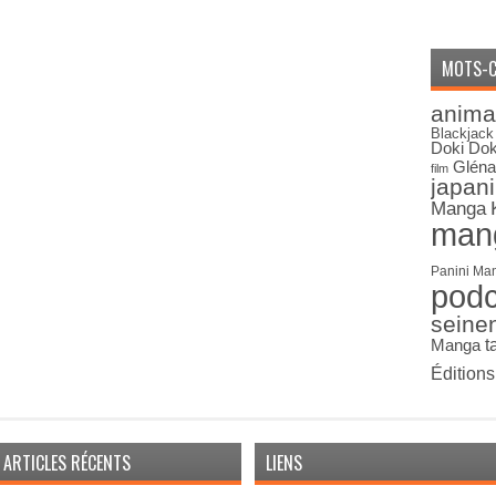
MOTS-C
anima
Blackjack
Doki Dok
Gléna
film
japan
Manga
man
Panini Ma
pod
seine
Manga
t
Édition
ARTICLES RÉCENTS
LIENS