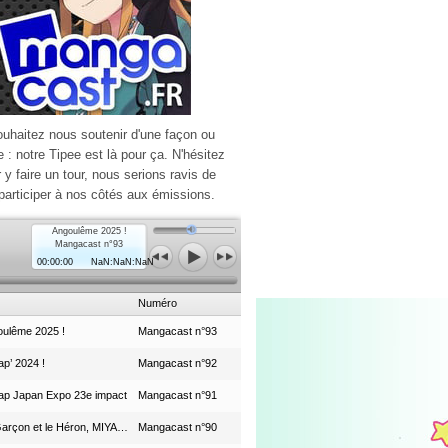
ouhaitez nous soutenir d'une façon ou
e : notre Tipee est là pour ça. N'hésitez
r y faire un tour, nous serions ravis de
participer à nos côtés aux émissions.
Angoulême 2025 !
Mangacast n°93
00:00:00
NaN:NaN:NaN
Numéro
ulême 2025 !
Mangacast n°93
p’ 2024 !
Mangacast n°92
ap Japan Expo 23e impact
Mangacast n°91
Le Garçon et le Héron, MIYAZAKI et le Studio Ghibli
Mangacast n°90