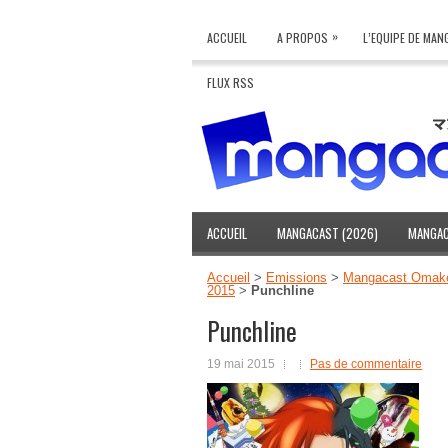
»
ACCUEIL
A PROPOS
L’EQUIPE DE MA
FLUX RSS
ACCUEIL
MANGACAST (2026)
MANGAC
Accueil
>
Emissions
>
Mangacast Omak
2015
>
Punchline
Punchline
19 mai 2015
Pas de commentaire