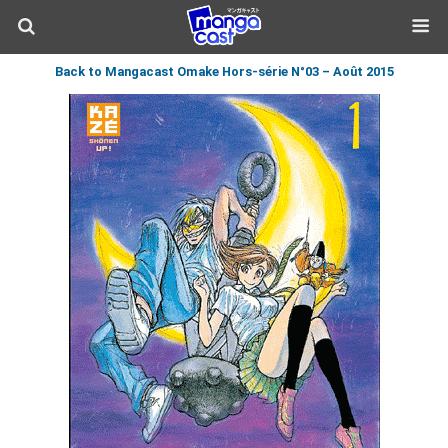
Back to Mangacast Omake Hors-série N°03 – Août 2015