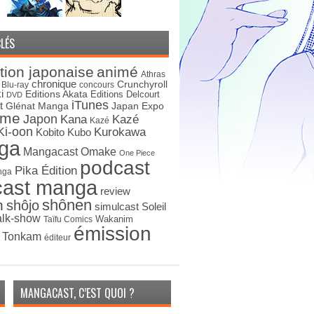
LÉS
tion japonaise
animé
Athras
chronique
Crunchyroll
Blu-ray
concours
i
Editions Akata
Editions Delcourt
DVD
iTunes
t
Japan Expo
Glénat Manga
ime
Japon
Kana
Kazé
Kazé
Ki-oon
Kurokawa
Kobito
Kubo
ga
Mangacast Omake
One Piece
podcast
Pika Édition
nga
cast manga
review
shônen
n
shôjo
simulcast
Soleil
alk-show
Wakanim
Taïfu Comics
émission
s Tonkam
éditeur
MANGACAST, C’EST QUOI ?