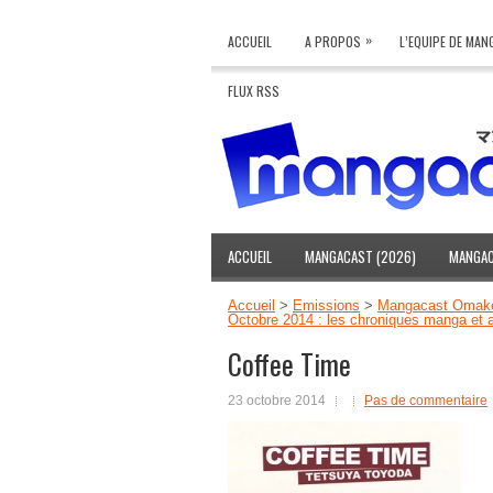
»
ACCUEIL
A PROPOS
L’EQUIPE DE MA
FLUX RSS
ACCUEIL
MANGACAST (2026)
MANGAC
Accueil
>
Emissions
>
Mangacast Omak
Octobre 2014 : les chroniques manga et 
Coffee Time
23 octobre 2014
Pas de commentaire