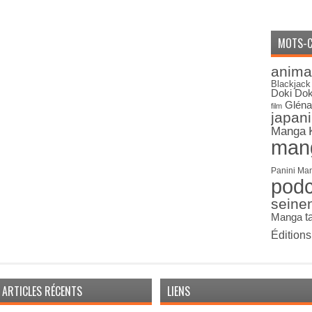
MOTS-C
anima
Blackjack
Doki Dok
Gléna
film
japan
Manga
man
Panini Ma
pod
seine
Manga
t
Édition
ARTICLES RÉCENTS
LIENS