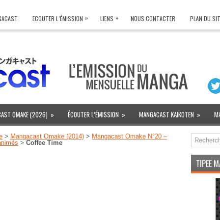
»
»
NGACAST
ECOUTER L’ÉMISSION
LIENS
NOUS CONTACTER
PLAN DU SI
AST OMAKE (2026)
»
ÉCOUTER L’ÉMISSION
»
MANGACAST KAIKOTEN
»
M
e
>
Mangacast Omake (2014)
>
Mangacast Omake N°20 –
animés
>
Coffee Time
TIPEE 