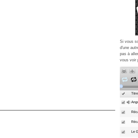
Si vous s
d'une autr
pas à alle
vous voir 
Titre
Ango
Réca
Réc