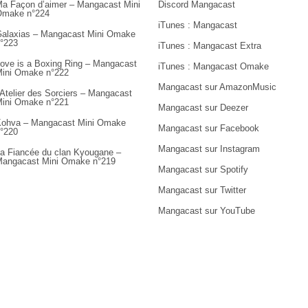
a Façon d’aimer – Mangacast Mini
Discord Mangacast
Omake n°224
iTunes : Mangacast
alaxias – Mangacast Mini Omake
°223
iTunes : Mangacast Extra
ove is a Boxing Ring – Mangacast
iTunes : Mangacast Omake
ini Omake n°222
Mangacast sur AmazonMusic
’Atelier des Sorciers – Mangacast
ini Omake n°221
Mangacast sur Deezer
ohva – Mangacast Mini Omake
Mangacast sur Facebook
°220
Mangacast sur Instagram
a Fiancée du clan Kyougane –
angacast Mini Omake n°219
Mangacast sur Spotify
Mangacast sur Twitter
Mangacast sur YouTube