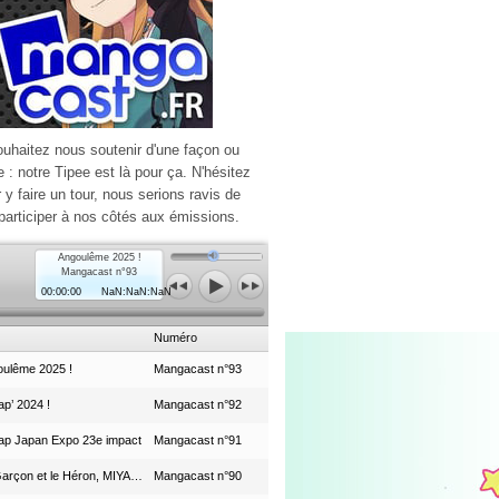
ouhaitez nous soutenir d'une façon ou
e : notre Tipee est là pour ça. N'hésitez
r y faire un tour, nous serions ravis de
participer à nos côtés aux émissions.
Angoulême 2025 !
Mangacast n°93
00:00:00
NaN:NaN:NaN
Numéro
ulême 2025 !
Mangacast n°93
p’ 2024 !
Mangacast n°92
ap Japan Expo 23e impact
Mangacast n°91
Le Garçon et le Héron, MIYAZAKI et le Studio Ghibli
Mangacast n°90