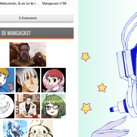
Leiji Matsumoto, là où se lie la boucle du temps
Mangacast n°88
5 Emissions
PE DE MANGACAST