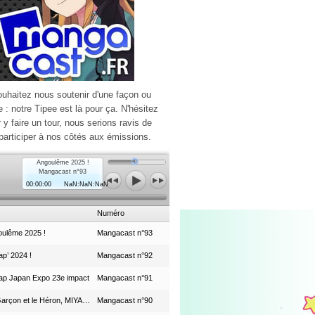
ouhaitez nous soutenir d'une façon ou
e : notre Tipee est là pour ça. N'hésitez
r y faire un tour, nous serions ravis de
participer à nos côtés aux émissions.
Angoulême 2025 !
Mangacast n°93
00:00:00
NaN:NaN:NaN
Numéro
ulême 2025 !
Mangacast n°93
p’ 2024 !
Mangacast n°92
ap Japan Expo 23e impact
Mangacast n°91
Le Garçon et le Héron, MIYAZAKI et le Studio Ghibli
Mangacast n°90