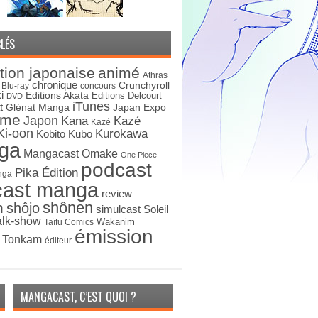
LÉS
tion japonaise
animé
Athras
chronique
Crunchyroll
Blu-ray
concours
i
Editions Akata
Editions Delcourt
DVD
iTunes
t
Japan Expo
Glénat Manga
ime
Japon
Kana
Kazé
Kazé
Ki-oon
Kurokawa
Kobito
Kubo
ga
Mangacast Omake
One Piece
podcast
Pika Édition
nga
cast manga
review
shônen
n
shôjo
simulcast
Soleil
alk-show
Wakanim
Taïfu Comics
émission
s Tonkam
éditeur
MANGACAST, C’EST QUOI ?