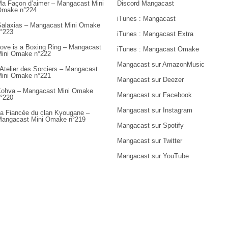
a Façon d’aimer – Mangacast Mini
Discord Mangacast
Omake n°224
iTunes : Mangacast
alaxias – Mangacast Mini Omake
°223
iTunes : Mangacast Extra
ove is a Boxing Ring – Mangacast
iTunes : Mangacast Omake
ini Omake n°222
Mangacast sur AmazonMusic
’Atelier des Sorciers – Mangacast
ini Omake n°221
Mangacast sur Deezer
ohva – Mangacast Mini Omake
Mangacast sur Facebook
°220
Mangacast sur Instagram
a Fiancée du clan Kyougane –
angacast Mini Omake n°219
Mangacast sur Spotify
Mangacast sur Twitter
Mangacast sur YouTube