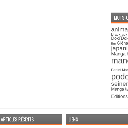
MOTS-C
anima
Blackjack
Doki Dok
Gléna
film
japan
Manga
man
Panini Ma
pod
seine
Manga
t
Édition
ARTICLES RÉCENTS
LIENS