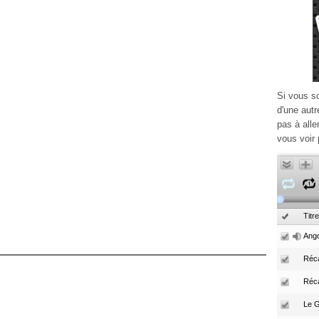
Si vous s
d'une autr
pas à alle
vous voir 
Titre
Ango
Réca
Réc