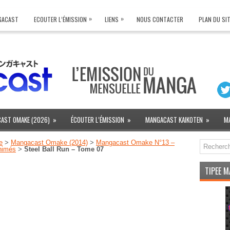
»
»
NGACAST
ECOUTER L’ÉMISSION
LIENS
NOUS CONTACTER
PLAN DU SI
AST OMAKE (2026)
»
ÉCOUTER L’ÉMISSION
»
MANGACAST KAIKOTEN
»
M
e
>
Mangacast Omake (2014)
>
Mangacast Omake N°13 –
animés
>
Steel Ball Run – Tome 07
TIPEE 