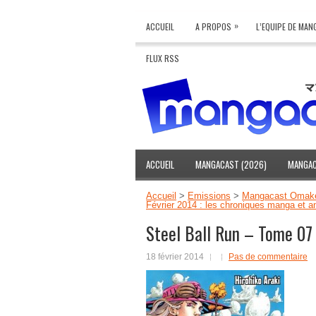
»
ACCUEIL
A PROPOS
L’EQUIPE DE MA
FLUX RSS
ACCUEIL
MANGACAST (2026)
MANGAC
Accueil
>
Emissions
>
Mangacast Omak
Février 2014 : les chroniques manga et 
Steel Ball Run – Tome 07
18 février 2014
Pas de commentaire