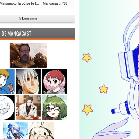
Leiji Matsumoto, là où se lie la boucle du temps
Mangacast n°88
5 Emissions
PE DE MANGACAST