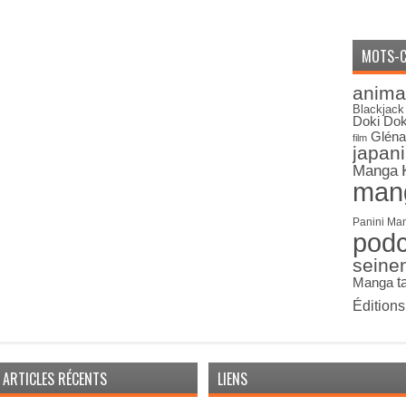
MOTS-C
anima
Blackjack
Doki Dok
Gléna
film
japan
Manga
man
Panini Ma
pod
seine
Manga
t
Édition
ARTICLES RÉCENTS
LIENS