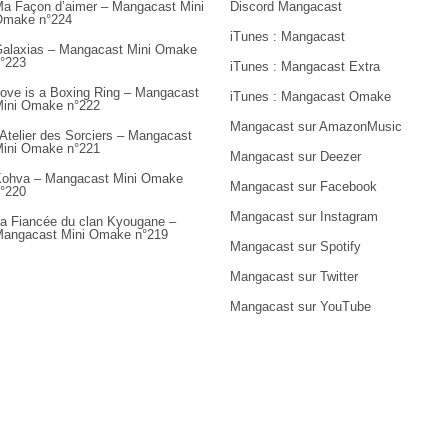
a Façon d’aimer – Mangacast Mini
Discord Mangacast
Omake n°224
iTunes : Mangacast
alaxias – Mangacast Mini Omake
°223
iTunes : Mangacast Extra
ove is a Boxing Ring – Mangacast
iTunes : Mangacast Omake
ini Omake n°222
Mangacast sur AmazonMusic
’Atelier des Sorciers – Mangacast
ini Omake n°221
Mangacast sur Deezer
ohva – Mangacast Mini Omake
Mangacast sur Facebook
°220
Mangacast sur Instagram
a Fiancée du clan Kyougane –
angacast Mini Omake n°219
Mangacast sur Spotify
Mangacast sur Twitter
Mangacast sur YouTube