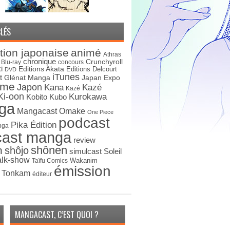
LÉS
tion japonaise
animé
Athras
chronique
Crunchyroll
Blu-ray
concours
i
Editions Akata
Editions Delcourt
DVD
iTunes
t
Japan Expo
Glénat Manga
ime
Japon
Kana
Kazé
Kazé
Ki-oon
Kurokawa
Kobito
Kubo
ga
Mangacast Omake
One Piece
podcast
Pika Édition
nga
cast manga
review
shônen
n
shôjo
simulcast
Soleil
alk-show
Wakanim
Taïfu Comics
émission
s Tonkam
éditeur
MANGACAST, C’EST QUOI ?