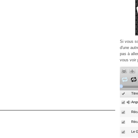
Si vous s
d'une autr
pas à alle
vous voir 
Titre
Ango
Réca
Réc