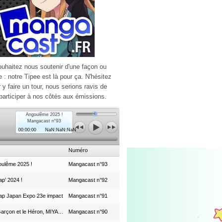
ouhaitez nous soutenir d'une façon ou
e : notre Tipee est là pour ça. N'hésitez
r y faire un tour, nous serions ravis de
participer à nos côtés aux émissions.
Angoulême 2025 !
Mangacast n°93
00:00:00
NaN:NaN:NaN
Numéro
ulême 2025 !
Mangacast n°93
p’ 2024 !
Mangacast n°92
ap Japan Expo 23e impact
Mangacast n°91
Le Garçon et le Héron, MIYAZAKI et le Studio Ghibli
Mangacast n°90