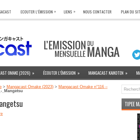
»
»
NGACAST
ECOUTER L’ÉMISSION
LIENS
NOUS CONTACTER
PLAN DU SI
AST OMAKE (2026)
»
ÉCOUTER L’ÉMISSION
»
MANGACAST KAIKOTEN
»
M
e
>
Mangacast Omake (2023)
>
Mangacast Omake n°116 –
_-_Mangetsu
angetsu
TIPEE 
re