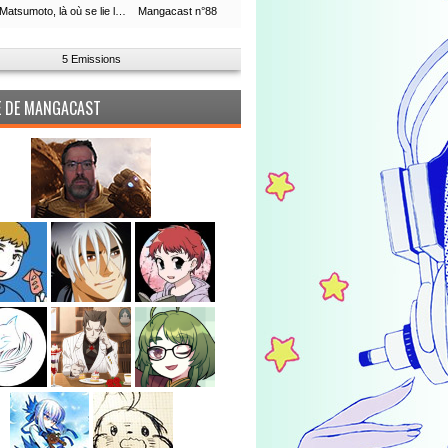
Leiji Matsumoto, là où se lie la boucle du temps
Mangacast n°88
5 Emissions
PE DE MANGACAST