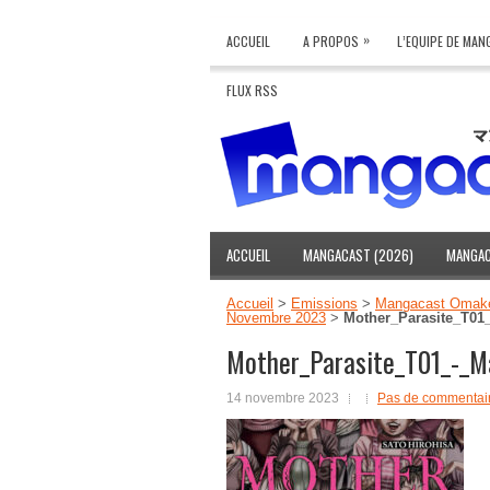
»
ACCUEIL
A PROPOS
L’EQUIPE DE MA
FLUX RSS
ACCUEIL
MANGACAST (2026)
MANGAC
Accueil
>
Emissions
>
Mangacast Omak
Novembre 2023
>
Mother_Parasite_T01
Mother_Parasite_T01_-_M
14 novembre 2023
Pas de commentai