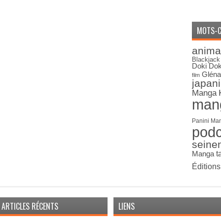
MOTS-C
anima
Blackjack
Doki Dok
Gléna
film
japan
Manga
man
Panini Ma
pod
seine
Manga
t
Édition
ARTICLES RÉCENTS
LIENS