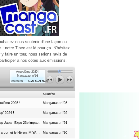
ouhaitez nous soutenir d'une façon ou
e : notre Tipee est là pour ça. N'hésitez
r y faire un tour, nous serions ravis de
participer à nos côtés aux émissions.
Angoulême 2025 !
Mangacast n°93
00:00:00
NaN:NaN:NaN
Numéro
ulême 2025 !
Mangacast n°93
p’ 2024 !
Mangacast n°92
ap Japan Expo 23e impact
Mangacast n°91
Le Garçon et le Héron, MIYAZAKI et le Studio Ghibli
Mangacast n°90