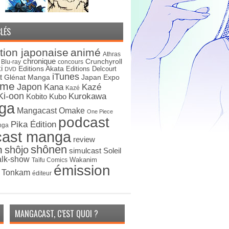
LÉS
tion japonaise
animé
Athras
chronique
Crunchyroll
Blu-ray
concours
i
Editions Akata
Editions Delcourt
DVD
iTunes
t
Japan Expo
Glénat Manga
ime
Japon
Kana
Kazé
Kazé
Ki-oon
Kurokawa
Kobito
Kubo
ga
Mangacast Omake
One Piece
podcast
Pika Édition
nga
cast manga
review
shônen
n
shôjo
simulcast
Soleil
alk-show
Wakanim
Taïfu Comics
émission
s Tonkam
éditeur
MANGACAST, C’EST QUOI ?