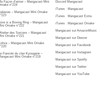
a Façon d’aimer – Mangacast Mini
Discord Mangacast
Omake n°224
iTunes : Mangacast
alaxias – Mangacast Mini Omake
°223
iTunes : Mangacast Extra
ove is a Boxing Ring – Mangacast
iTunes : Mangacast Omake
ini Omake n°222
Mangacast sur AmazonMusic
’Atelier des Sorciers – Mangacast
ini Omake n°221
Mangacast sur Deezer
ohva – Mangacast Mini Omake
Mangacast sur Facebook
°220
Mangacast sur Instagram
a Fiancée du clan Kyougane –
angacast Mini Omake n°219
Mangacast sur Spotify
Mangacast sur Twitter
Mangacast sur YouTube