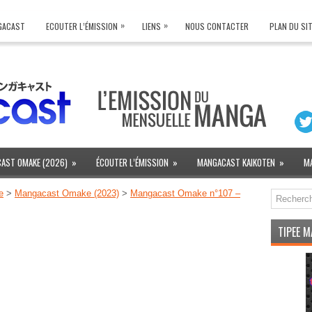
»
»
NGACAST
ECOUTER L’ÉMISSION
LIENS
NOUS CONTACTER
PLAN DU SI
AST OMAKE (2026)
»
ÉCOUTER L’ÉMISSION
»
MANGACAST KAIKOTEN
»
M
e
>
Mangacast Omake (2023)
>
Mangacast Omake n°107 –
TIPEE 