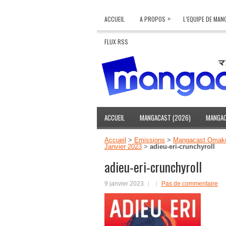
»
ACCUEIL
A PROPOS
L’EQUIPE DE MA
FLUX RSS
ACCUEIL
MANGACAST (2026)
MANGAC
Accueil
>
Emissions
>
Mangacast Omak
Janvier 2023
>
adieu-eri-crunchyroll
adieu-eri-crunchyroll
9 janvier 2023
Pas de commentaire