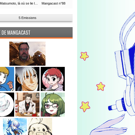
Leiji Matsumoto, là où se lie la boucle du temps
Mangacast n°88
5 Emissions
PE DE MANGACAST