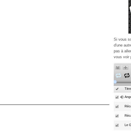
Si vous s
d'une autr
pas à alle
vous voir 
Titre
Ango
Réca
Réc