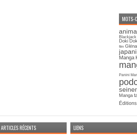
MOTS-C
anima
Blackjack
Doki Dok
Gléna
film
japan
Manga
man
Panini Ma
pod
seine
Manga
t
Édition
ARTICLES RÉCENTS
LIENS