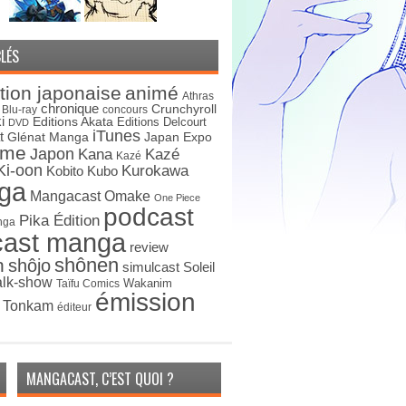
LÉS
tion japonaise
animé
Athras
chronique
Crunchyroll
Blu-ray
concours
i
Editions Akata
Editions Delcourt
DVD
iTunes
t
Japan Expo
Glénat Manga
ime
Japon
Kana
Kazé
Kazé
Ki-oon
Kurokawa
Kobito
Kubo
ga
Mangacast Omake
One Piece
podcast
Pika Édition
nga
cast manga
review
shônen
n
shôjo
simulcast
Soleil
alk-show
Wakanim
Taïfu Comics
émission
s Tonkam
éditeur
MANGACAST, C’EST QUOI ?