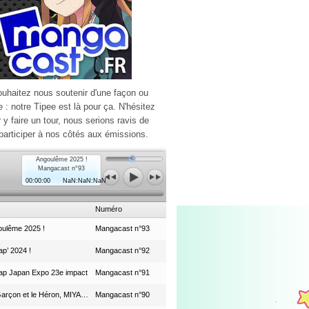
ouhaitez nous soutenir d'une façon ou
e : notre Tipee est là pour ça. N'hésitez
r y faire un tour, nous serions ravis de
participer à nos côtés aux émissions.
Angoulême 2025 !
Mangacast n°93
00:00:00
NaN:NaN:NaN
Numéro
ulême 2025 !
Mangacast n°93
p’ 2024 !
Mangacast n°92
ap Japan Expo 23e impact
Mangacast n°91
Le Garçon et le Héron, MIYAZAKI et le Studio Ghibli
Mangacast n°90