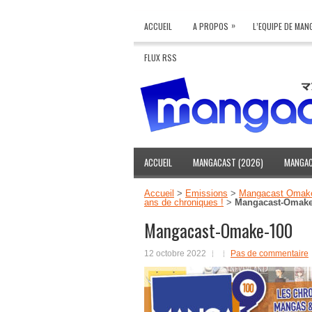
»
ACCUEIL
A PROPOS
L’EQUIPE DE MA
FLUX RSS
ACCUEIL
MANGACAST (2026)
MANGAC
Accueil
>
Emissions
>
Mangacast Omak
ans de chroniques !
>
Mangacast-Omake
Mangacast-Omake-100
12 octobre 2022
Pas de commentaire