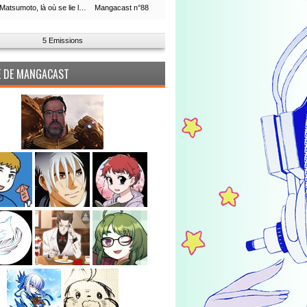
Leiji Matsumoto, là où se lie la boucle du temps
Mangacast n°88
5 Emissions
PE DE MANGACAST