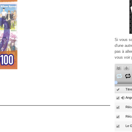
Si vous s
d'une autr
pas à alle
vous voir 
Titre
Ango
Réca
Réc