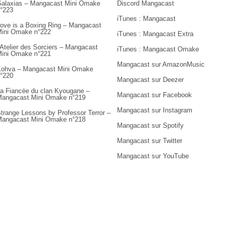
alaxias – Mangacast Mini Omake
Discord Mangacast
°223
iTunes : Mangacast
ove is a Boxing Ring – Mangacast
ini Omake n°222
iTunes : Mangacast Extra
’Atelier des Sorciers – Mangacast
iTunes : Mangacast Omake
ini Omake n°221
Mangacast sur AmazonMusic
ohva – Mangacast Mini Omake
°220
Mangacast sur Deezer
a Fiancée du clan Kyougane –
Mangacast sur Facebook
angacast Mini Omake n°219
Mangacast sur Instagram
trange Lessons by Professor Terror –
angacast Mini Omake n°218
Mangacast sur Spotify
Mangacast sur Twitter
Mangacast sur YouTube