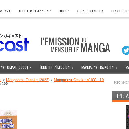
»
»
NGACAST
ECOUTER L’ÉMISSION
LIENS
NOUS CONTACTER
PLAN DU SI
AST OMAKE (2026)
»
ÉCOUTER L’ÉMISSION
»
MANGACAST KAIKOTEN
»
M
e
>
Mangacast Omake (2022)
>
Mangacast Omake n°100 : 10
-100
TIPEE 