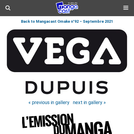
Back to Mangacast Omake n°92 – Septembre 2021
« previous in gallery
next in gallery »