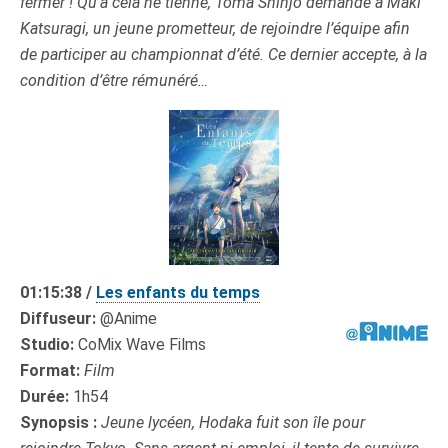
fermer ! Qu’à cela ne tienne, Tôma Shinjô demande à Maki
Katsuragi, un jeune prometteur, de rejoindre l’équipe afin
de participer au championnat d’été. Ce dernier accepte, à la
condition d’être rémunéré…
01:15:38 /
Les enfants du temps
Diffuseur:
@Anime
Studio:
CoMix Wave Films
Format:
Film
Durée:
1h54
Synopsis :
Jeune lycéen, Hodaka fuit son île pour