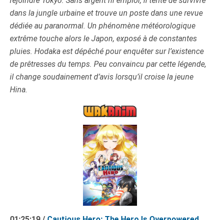
rejoindre Tokyo. Sans argent ni emploi, il tente de survivre
dans la jungle urbaine et trouve un poste dans une revue
déd
iée au paranormal. Un phénomène météorologique
extrême touche alors le Japon, exposé à de constantes
pluies. Hodaka est dépêché pour enquêter sur l’existence
de prêtresses du temps. Peu convaincu par cette légende,
il change soudainement d’avis lorsqu’il croise la jeune
Hina.
01:25:19 /
Cautious Hero: The Hero Is Overpowered