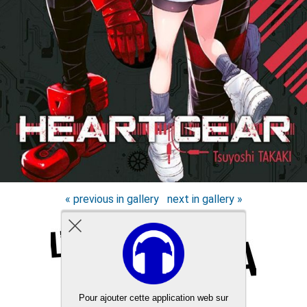
« previous in gallery
next in gallery »