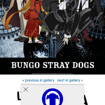
« previous in gallery
next in gallery »