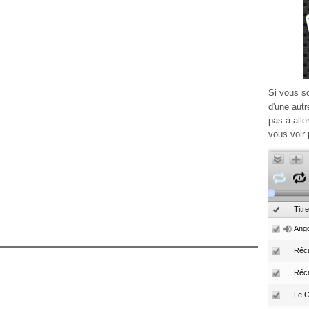
Si vous s
d'une autr
pas à alle
vous voir 
Titre
Ango
Réca
Réc