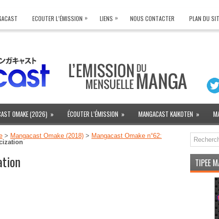
»
»
NGACAST
ECOUTER L’ÉMISSION
LIENS
NOUS CONTACTER
PLAN DU SI
AST OMAKE (2026)
»
ÉCOUTER L’ÉMISSION
»
MANGACAST KAIKOTEN
»
M
e
>
Mangacast Omake (2018)
>
Mangacast Omake n°62:
cization
ation
TIPEE 