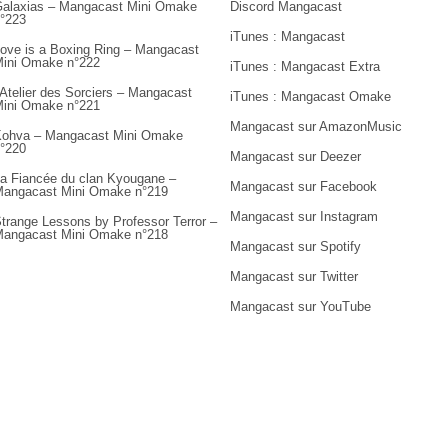
alaxias – Mangacast Mini Omake
Discord Mangacast
°223
iTunes : Mangacast
ove is a Boxing Ring – Mangacast
ini Omake n°222
iTunes : Mangacast Extra
’Atelier des Sorciers – Mangacast
iTunes : Mangacast Omake
ini Omake n°221
Mangacast sur AmazonMusic
ohva – Mangacast Mini Omake
°220
Mangacast sur Deezer
a Fiancée du clan Kyougane –
Mangacast sur Facebook
angacast Mini Omake n°219
Mangacast sur Instagram
trange Lessons by Professor Terror –
angacast Mini Omake n°218
Mangacast sur Spotify
Mangacast sur Twitter
Mangacast sur YouTube