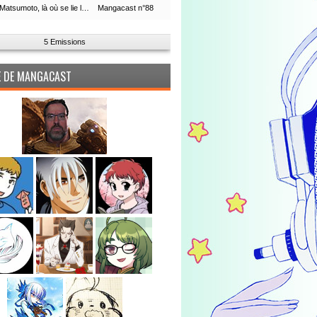
Leiji Matsumoto, là où se lie la boucle du temps
Mangacast n°88
5 Emissions
PE DE MANGACAST