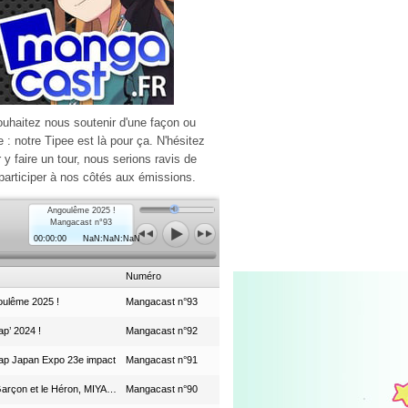
ouhaitez nous soutenir d'une façon ou
e : notre Tipee est là pour ça. N'hésitez
r y faire un tour, nous serions ravis de
participer à nos côtés aux émissions.
Angoulême 2025 !
Mangacast n°93
00:00:00
NaN:NaN:NaN
Numéro
ulême 2025 !
Mangacast n°93
p’ 2024 !
Mangacast n°92
ap Japan Expo 23e impact
Mangacast n°91
Le Garçon et le Héron, MIYAZAKI et le Studio Ghibli
Mangacast n°90