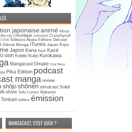
LÉS
tion japonaise
animé
Athras
chronique
Crunchyroll
Blu-ray
concours
i
Editions Akata
Editions Delcourt
DVD
iTunes
t
Japan Expo
Glénat Manga
ime
Japon
Kana
Kazé
Kazé
Ki-oon
Kurokawa
Kobito
Kubo
ga
Mangacast Omake
One Piece
podcast
Pika Édition
nga
cast manga
review
shônen
n
shôjo
simulcast
Soleil
alk-show
Wakanim
Taïfu Comics
émission
s Tonkam
éditeur
MANGACAST, C’EST QUOI ?