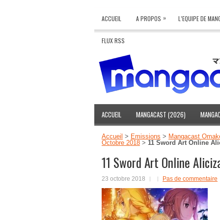
»
ACCUEIL
A PROPOS
L’EQUIPE DE MA
FLUX RSS
ACCUEIL
MANGACAST (2026)
MANGAC
Accueil
>
Emissions
>
Mangacast Omak
Octobre 2018
>
11 Sword Art Online Ali
11 Sword Art Online Aliciz
23 octobre 2018
Pas de commentaire