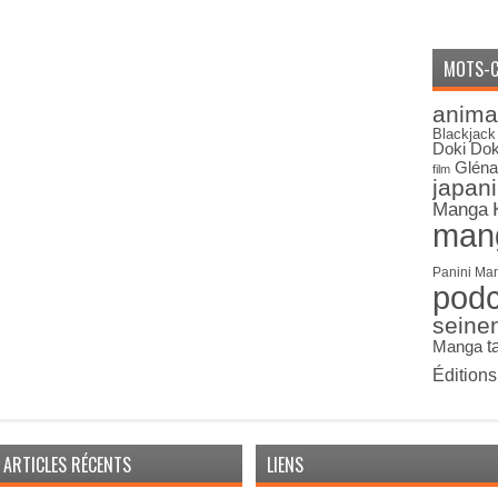
MOTS-C
anima
Blackjack
Doki Dok
Gléna
film
japan
Manga
man
Panini Ma
pod
seine
Manga
t
Édition
ARTICLES RÉCENTS
LIENS