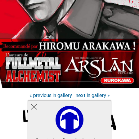
« previous in gallery
next in gallery »