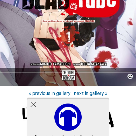
« previous in gallery
next in gallery »