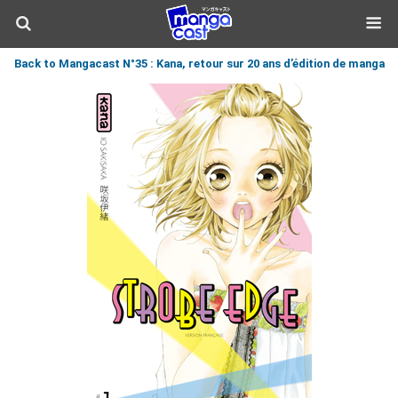
Back to Mangacast N°35 : Kana, retour sur 20 ans d’édition de manga