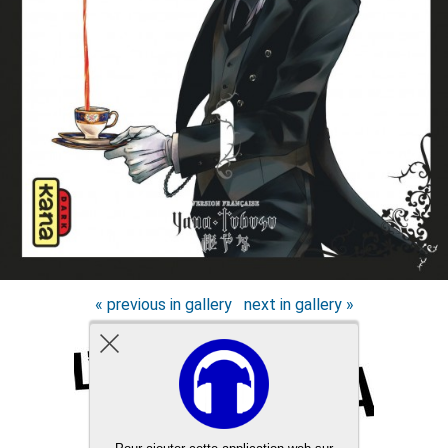
« previous in gallery
next in gallery »