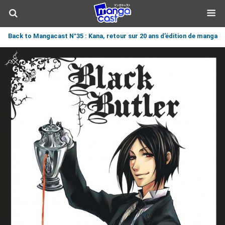
Back to Mangacast N°35 : Kana, retour sur 20 ans d’édition de manga