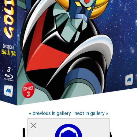
« previous in gallery
next in gallery »