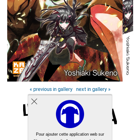
« previous in gallery
next in gallery »