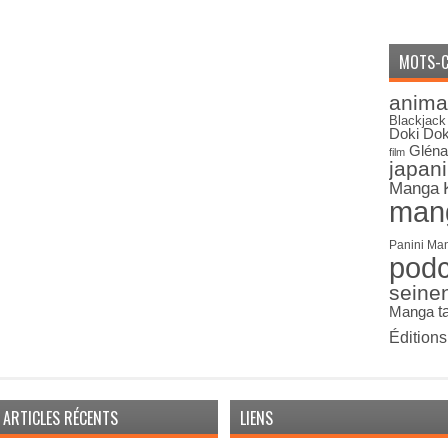
MOTS-C
anima
Blackjack
Doki Dok
Gléna
film
japan
Manga
man
Panini Ma
pod
seine
Manga
t
Édition
ARTICLES RÉCENTS
LIENS