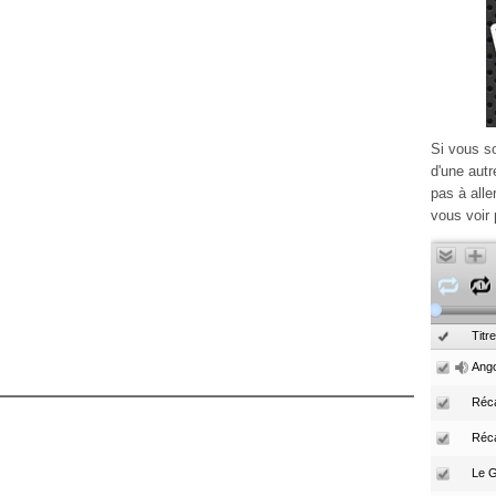
Si vous s
d'une autr
pas à alle
vous voir 
Titre
Ango
Réca
Réc