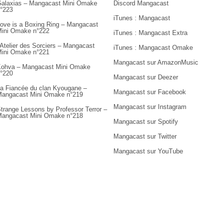
alaxias – Mangacast Mini Omake
Discord Mangacast
°223
iTunes : Mangacast
ove is a Boxing Ring – Mangacast
ini Omake n°222
iTunes : Mangacast Extra
’Atelier des Sorciers – Mangacast
iTunes : Mangacast Omake
ini Omake n°221
Mangacast sur AmazonMusic
ohva – Mangacast Mini Omake
°220
Mangacast sur Deezer
a Fiancée du clan Kyougane –
Mangacast sur Facebook
angacast Mini Omake n°219
Mangacast sur Instagram
trange Lessons by Professor Terror –
angacast Mini Omake n°218
Mangacast sur Spotify
Mangacast sur Twitter
Mangacast sur YouTube