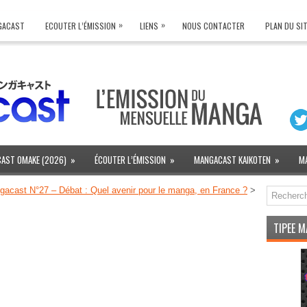
»
»
NGACAST
ECOUTER L’ÉMISSION
LIENS
NOUS CONTACTER
PLAN DU SI
AST OMAKE (2026)
»
ÉCOUTER L’ÉMISSION
»
MANGACAST KAIKOTEN
»
M
acast N°27 – Débat : Quel avenir pour le manga, en France ?
>
TIPEE 