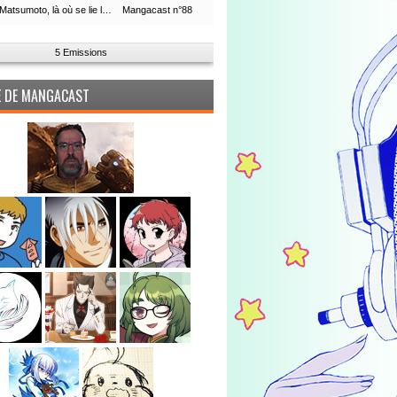
Leiji Matsumoto, là où se lie la boucle du temps
Mangacast n°88
5 Emissions
PE DE MANGACAST