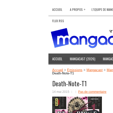
»
ACCUEIL
A PROPOS
L’EQUIPE DE MA
FLUX RSS
ACCUEIL
MANGACAST (2026)
MANGAC
Accueil
>
Emissions
>
Mangacast
>
Mang
Death-Note-T1
Death-Note-T1
14 mai 2015
Pas de commentaire