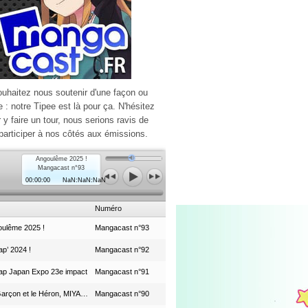
ouhaitez nous soutenir d'une façon ou
e : notre Tipee est là pour ça. N'hésitez
r y faire un tour, nous serions ravis de
participer à nos côtés aux émissions.
Angoulême 2025 !
Mangacast n°93
00:00:00
NaN:NaN:NaN
Numéro
ulême 2025 !
Mangacast n°93
p’ 2024 !
Mangacast n°92
ap Japan Expo 23e impact
Mangacast n°91
Le Garçon et le Héron, MIYAZAKI et le Studio Ghibli
Mangacast n°90