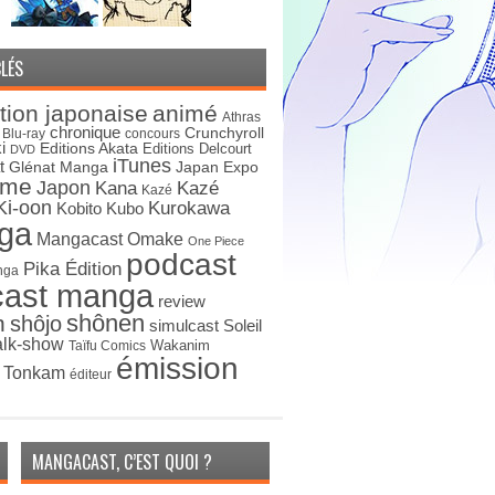
LÉS
tion japonaise
animé
Athras
chronique
Crunchyroll
Blu-ray
concours
i
Editions Akata
Editions Delcourt
DVD
iTunes
t
Japan Expo
Glénat Manga
ime
Japon
Kana
Kazé
Kazé
Ki-oon
Kurokawa
Kobito
Kubo
ga
Mangacast Omake
One Piece
podcast
Pika Édition
nga
cast manga
review
shônen
n
shôjo
simulcast
Soleil
alk-show
Wakanim
Taïfu Comics
émission
s Tonkam
éditeur
MANGACAST, C’EST QUOI ?