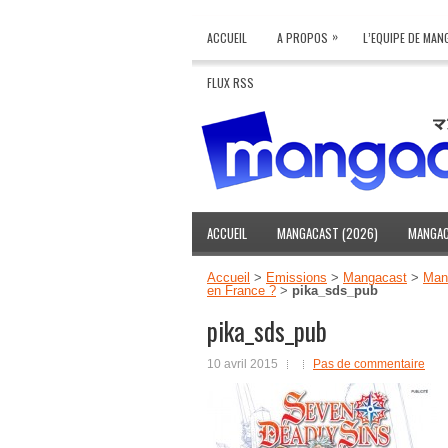
»
ACCUEIL
A PROPOS
L’EQUIPE DE MA
FLUX RSS
ACCUEIL
MANGACAST (2026)
MANGAC
Accueil
>
Emissions
>
Mangacast
>
Man
en France ?
>
pika_sds_pub
pika_sds_pub
10 avril 2015
Pas de commentaire