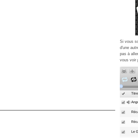
Si vous s
d'une autr
pas à alle
vous voir 
Titre
Ango
Réca
Réc