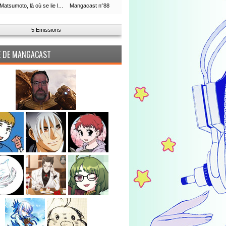
Leiji Matsumoto, là où se lie la boucle du temps
Mangacast n°88
5 Emissions
PE DE MANGACAST