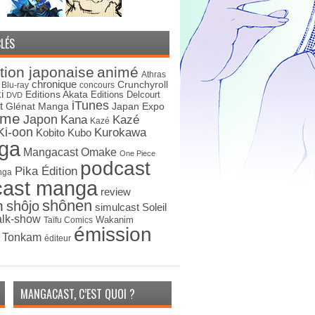
LÉS
tion japonaise
animé
Athras
chronique
Crunchyroll
Blu-ray
concours
i
Editions Akata
Editions Delcourt
DVD
iTunes
t
Japan Expo
Glénat Manga
ime
Japon
Kana
Kazé
Kazé
Ki-oon
Kurokawa
Kobito
Kubo
ga
Mangacast Omake
One Piece
podcast
Pika Édition
nga
cast manga
review
shônen
n
shôjo
simulcast
Soleil
alk-show
Wakanim
Taïfu Comics
émission
s Tonkam
éditeur
MANGACAST, C’EST QUOI ?