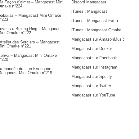
a Façon d’aimer – Mangacast Mini
Discord Mangacast
Omake n°224
iTunes : Mangacast
alaxias – Mangacast Mini Omake
°223
iTunes : Mangacast Extra
ove is a Boxing Ring – Mangacast
iTunes : Mangacast Omake
ini Omake n°222
Mangacast sur AmazonMusic
’Atelier des Sorciers – Mangacast
ini Omake n°221
Mangacast sur Deezer
ohva – Mangacast Mini Omake
Mangacast sur Facebook
°220
Mangacast sur Instagram
a Fiancée du clan Kyougane –
angacast Mini Omake n°219
Mangacast sur Spotify
Mangacast sur Twitter
Mangacast sur YouTube