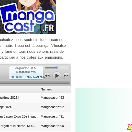
ouhaitez nous soutenir d'une façon ou
e : notre Tipee est là pour ça. N'hésitez
r y faire un tour, nous serions ravis de
participer à nos côtés aux émissions.
Angoulême 2025 !
Mangacast n°93
00:00:00
NaN:NaN:NaN
Numéro
ulême 2025 !
Mangacast n°93
p’ 2024 !
Mangacast n°92
ap Japan Expo 23e impact
Mangacast n°91
Le Garçon et le Héron, MIYAZAKI et le Studio Ghibli
Mangacast n°90