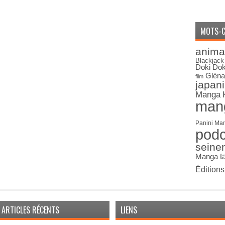
MOTS-C
anima
Blackjack
Doki Dok
Gléna
film
japan
Manga
man
Panini Ma
pod
seine
Manga
t
Édition
ARTICLES RÉCENTS
LIENS