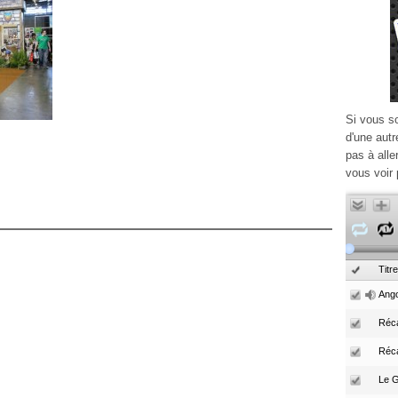
Si vous s
d'une autr
pas à alle
vous voir 
Titre
Ango
Réca
Réc