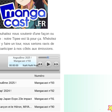
ouhaitez nous soutenir d'une façon ou
e : notre Tipee est là pour ça. N'hésitez
r y faire un tour, nous serions ravis de
participer à nos côtés aux émissions.
Angoulême 2025 !
Mangacast n°93
00:00:00
NaN:NaN:NaN
Numéro
ulême 2025 !
Mangacast n°93
p’ 2024 !
Mangacast n°92
ap Japan Expo 23e impact
Mangacast n°91
Le Garçon et le Héron, MIYAZAKI et le Studio Ghibli
Mangacast n°90