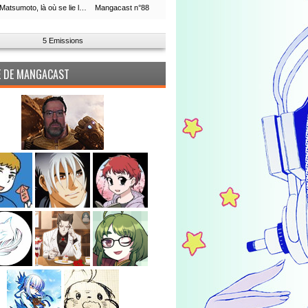
Leiji Matsumoto, là où se lie la boucle du temps
Mangacast n°88
5 Emissions
PE DE MANGACAST