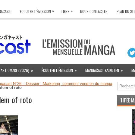
»
»
NGACAST
ECOUTER L’ÉMISSION
LIENS
NOUS CONTACTER
PLAN DU SI
AST OMAKE (2026)
»
ÉCOUTER L’ÉMISSION
»
MANGACAST KAIKOTEN
»
M
gacast N°26 – Dossier : Marketing, comment vend-on du manga
lem-of-roto
lem-of-roto
TIPEE 