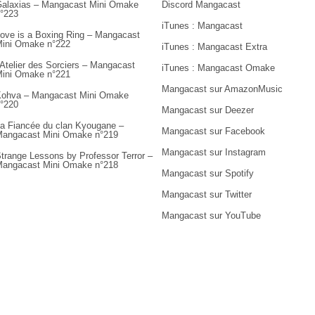
alaxias – Mangacast Mini Omake
Discord Mangacast
°223
iTunes : Mangacast
ove is a Boxing Ring – Mangacast
ini Omake n°222
iTunes : Mangacast Extra
’Atelier des Sorciers – Mangacast
iTunes : Mangacast Omake
ini Omake n°221
Mangacast sur AmazonMusic
ohva – Mangacast Mini Omake
°220
Mangacast sur Deezer
a Fiancée du clan Kyougane –
Mangacast sur Facebook
angacast Mini Omake n°219
Mangacast sur Instagram
trange Lessons by Professor Terror –
angacast Mini Omake n°218
Mangacast sur Spotify
Mangacast sur Twitter
Mangacast sur YouTube