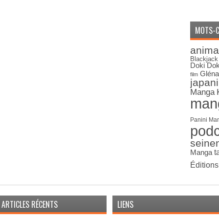
MOTS-C
anima
Blackjack
Doki Dok
Gléna
film
japan
Manga
man
Panini Ma
pod
seine
Manga
t
Édition
ARTICLES RÉCENTS
LIENS