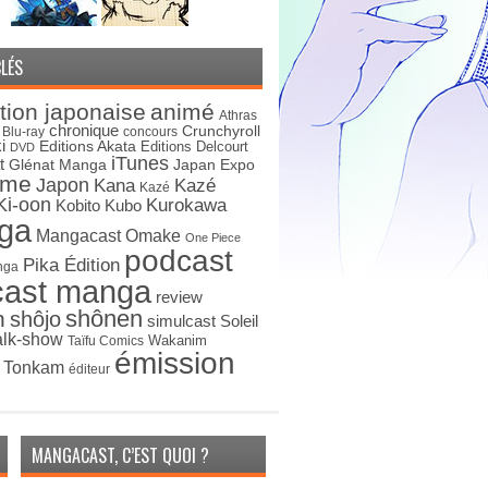
LÉS
tion japonaise
animé
Athras
chronique
Crunchyroll
Blu-ray
concours
i
Editions Akata
Editions Delcourt
DVD
iTunes
t
Japan Expo
Glénat Manga
ime
Japon
Kana
Kazé
Kazé
Ki-oon
Kurokawa
Kobito
Kubo
ga
Mangacast Omake
One Piece
podcast
Pika Édition
nga
cast manga
review
shônen
n
shôjo
simulcast
Soleil
alk-show
Wakanim
Taïfu Comics
émission
s Tonkam
éditeur
MANGACAST, C’EST QUOI ?