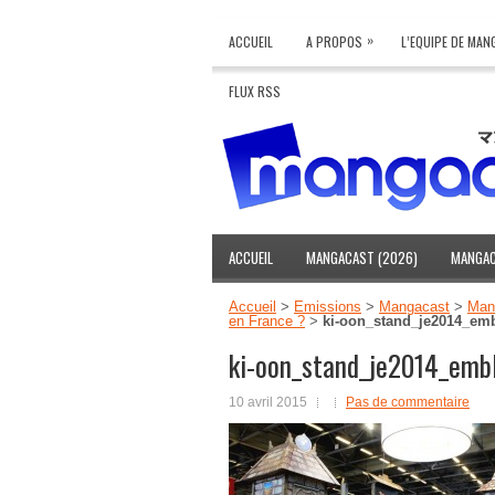
»
ACCUEIL
A PROPOS
L’EQUIPE DE MA
FLUX RSS
ACCUEIL
MANGACAST (2026)
MANGAC
Accueil
>
Emissions
>
Mangacast
>
Man
en France ?
>
ki-oon_stand_je2014_emb
ki-oon_stand_je2014_emb
10 avril 2015
Pas de commentaire