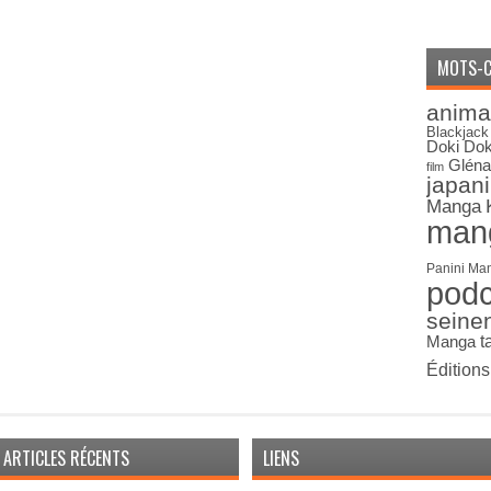
MOTS-C
anima
Blackjack
Doki Dok
Gléna
film
japan
Manga
man
Panini Ma
pod
seine
Manga
t
Édition
ARTICLES RÉCENTS
LIENS