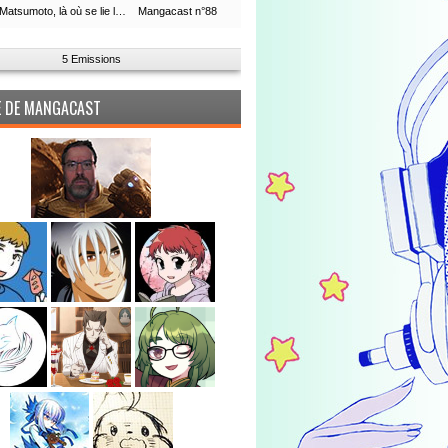
Leiji Matsumoto, là où se lie la boucle du temps
Mangacast n°88
5 Emissions
PE DE MANGACAST