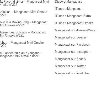
a Façon d’aimer – Mangacast Mini
Discord Mangacast
Omake n°224
iTunes : Mangacast
alaxias – Mangacast Mini Omake
°223
iTunes : Mangacast Extra
ove is a Boxing Ring – Mangacast
iTunes : Mangacast Omake
ini Omake n°222
Mangacast sur AmazonMusic
’Atelier des Sorciers – Mangacast
ini Omake n°221
Mangacast sur Deezer
ohva – Mangacast Mini Omake
Mangacast sur Facebook
°220
Mangacast sur Instagram
a Fiancée du clan Kyougane –
angacast Mini Omake n°219
Mangacast sur Spotify
Mangacast sur Twitter
Mangacast sur YouTube