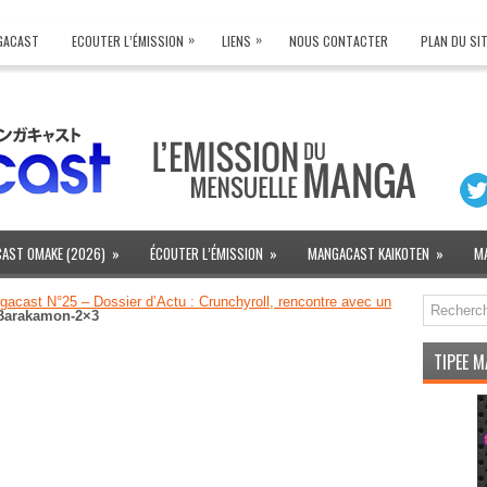
»
»
NGACAST
ECOUTER L’ÉMISSION
LIENS
NOUS CONTACTER
PLAN DU SI
AST OMAKE (2026)
»
ÉCOUTER L’ÉMISSION
»
MANGACAST KAIKOTEN
»
M
acast N°25 – Dossier d’Actu : Crunchyroll, rencontre avec un
Barakamon-2×3
TIPEE 