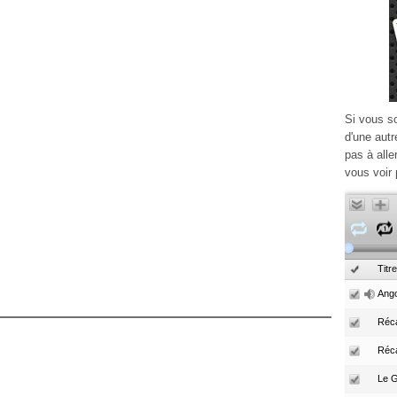
Si vous s
d'une autr
pas à alle
vous voir 
Titre
Ango
Réca
Réc