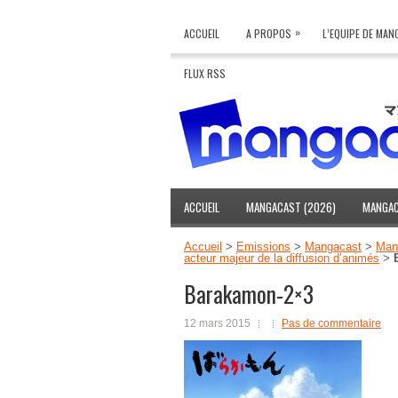
»
ACCUEIL
A PROPOS
L’EQUIPE DE MA
FLUX RSS
ACCUEIL
MANGACAST (2026)
MANGAC
Accueil
>
Emissions
>
Mangacast
>
Mang
acteur majeur de la diffusion d’animés
>
Barakamon-2×3
12 mars 2015
Pas de commentaire