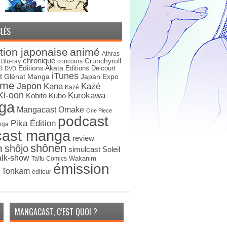
LÉS
tion japonaise
animé
Athras
chronique
Crunchyroll
Blu-ray
concours
i
Editions Akata
Editions Delcourt
DVD
iTunes
t
Japan Expo
Glénat Manga
ime
Japon
Kana
Kazé
Kazé
Ki-oon
Kurokawa
Kobito
Kubo
ga
Mangacast Omake
One Piece
podcast
Pika Édition
nga
cast manga
review
shônen
n
shôjo
simulcast
Soleil
alk-show
Wakanim
Taïfu Comics
émission
s Tonkam
éditeur
MANGACAST, C’EST QUOI ?