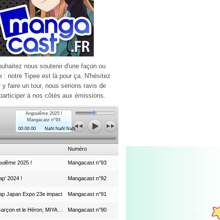
ouhaitez nous soutenir d'une façon ou
e : notre Tipee est là pour ça. N'hésitez
r y faire un tour, nous serions ravis de
participer à nos côtés aux émissions.
Angoulême 2025 !
Mangacast n°93
00:00:00
NaN:NaN:NaN
Numéro
ulême 2025 !
Mangacast n°93
p’ 2024 !
Mangacast n°92
ap Japan Expo 23e impact
Mangacast n°91
Le Garçon et le Héron, MIYAZAKI et le Studio Ghibli
Mangacast n°90