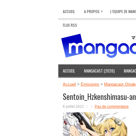
»
ACCUEIL
A PROPOS
L’EQUIPE DE MA
FLUX RSS
ACCUEIL
MANGACAST (2026)
MANGAC
Accueil
>
Emissions
>
Mangacast Omake 
Sentoin_Hzkenshimasu-an
6 juillet 2021
Pas de commentaire