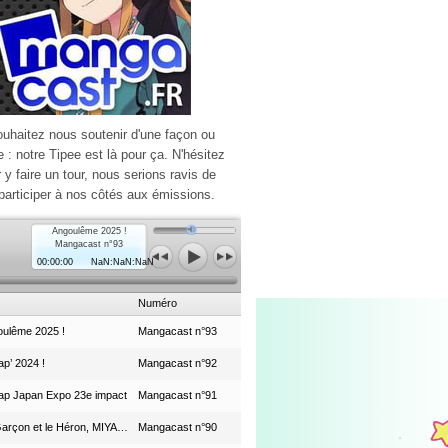
ouhaitez nous soutenir d'une façon ou
e : notre Tipee est là pour ça. N'hésitez
r y faire un tour, nous serions ravis de
participer à nos côtés aux émissions.
Angoulême 2025 !
Mangacast n°93
00:00:00
NaN:NaN:NaN
Numéro
ulême 2025 !
Mangacast n°93
p’ 2024 !
Mangacast n°92
ap Japan Expo 23e impact
Mangacast n°91
Le Garçon et le Héron, MIYAZAKI et le Studio Ghibli
Mangacast n°90