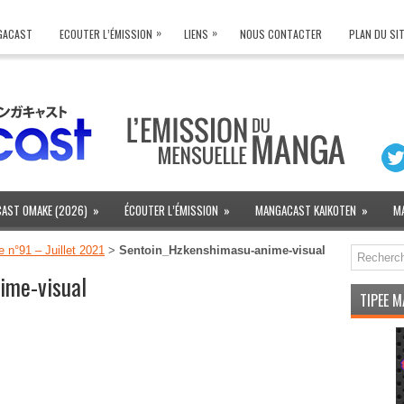
»
»
NGACAST
ECOUTER L’ÉMISSION
LIENS
NOUS CONTACTER
PLAN DU SI
AST OMAKE (2026)
»
ÉCOUTER L’ÉMISSION
»
MANGACAST KAIKOTEN
»
M
n°91 – Juillet 2021
>
Sentoin_Hzkenshimasu-anime-visual
ime-visual
TIPEE 