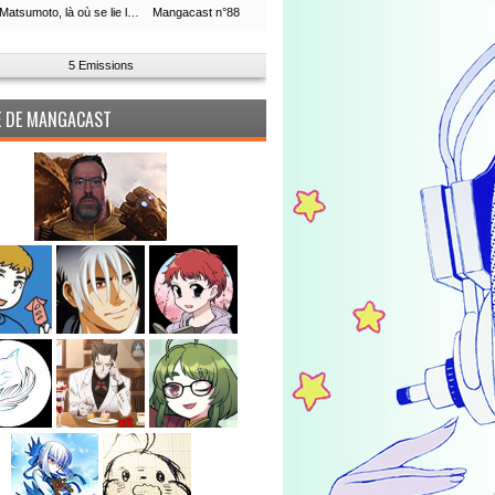
Leiji Matsumoto, là où se lie la boucle du temps
Mangacast n°88
5 Emissions
PE DE MANGACAST