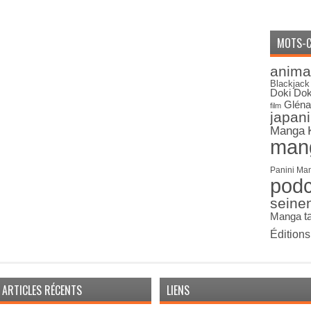
MOTS-C
anima
Blackjack
Doki Dok
Gléna
film
japan
Manga
man
Panini Ma
pod
seine
Manga
t
Édition
ARTICLES RÉCENTS
LIENS