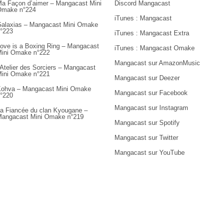
a Façon d’aimer – Mangacast Mini
Discord Mangacast
Omake n°224
iTunes : Mangacast
alaxias – Mangacast Mini Omake
°223
iTunes : Mangacast Extra
ove is a Boxing Ring – Mangacast
iTunes : Mangacast Omake
ini Omake n°222
Mangacast sur AmazonMusic
’Atelier des Sorciers – Mangacast
ini Omake n°221
Mangacast sur Deezer
ohva – Mangacast Mini Omake
Mangacast sur Facebook
°220
Mangacast sur Instagram
a Fiancée du clan Kyougane –
angacast Mini Omake n°219
Mangacast sur Spotify
Mangacast sur Twitter
Mangacast sur YouTube