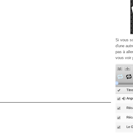
Si vous s
d'une autr
pas à alle
vous voir 
Titre
Ango
Réca
Réc