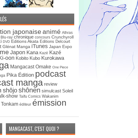
LÉS
tion japonaise
animé
Athras
chronique
Crunchyroll
Blu-ray
concours
i
Editions Akata
Editions Delcourt
DVD
iTunes
t
Japan Expo
Glénat Manga
ime
Japon
Kana
Kazé
Kazé
Ki-oon
Kurokawa
Kobito
Kubo
ga
Mangacast Omake
One Piece
podcast
Pika Édition
nga
cast manga
review
shônen
n
shôjo
simulcast
Soleil
alk-show
Wakanim
Taïfu Comics
émission
s Tonkam
éditeur
MANGACAST, C’EST QUOI ?