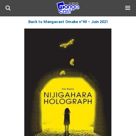
Back to Mangacast Omake n°90 – Juin 2021