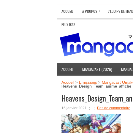
»
ACCUEIL
A PROPOS
L’EQUIPE DE MA
FLUX RSS
ACCUEIL
MANGACAST (2026)
MANGAC
Accueil
>
Emissions
>
Mangacast Omake 
Heavens_Design_Team_anime_affiche
Heavens_Design_Team_ani
16 janvier 2021
Pas de commentaire