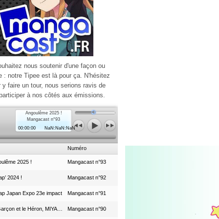
ouhaitez nous soutenir d'une façon ou
e : notre Tipee est là pour ça. N'hésitez
r y faire un tour, nous serions ravis de
participer à nos côtés aux émissions.
Angoulême 2025 !
Mangacast n°93
00:00:00
NaN:NaN:NaN
Numéro
ulême 2025 !
Mangacast n°93
p’ 2024 !
Mangacast n°92
ap Japan Expo 23e impact
Mangacast n°91
Le Garçon et le Héron, MIYAZAKI et le Studio Ghibli
Mangacast n°90