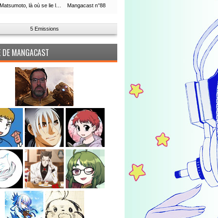
Leiji Matsumoto, là où se lie la boucle du temps
Mangacast n°88
5 Emissions
PE DE MANGACAST