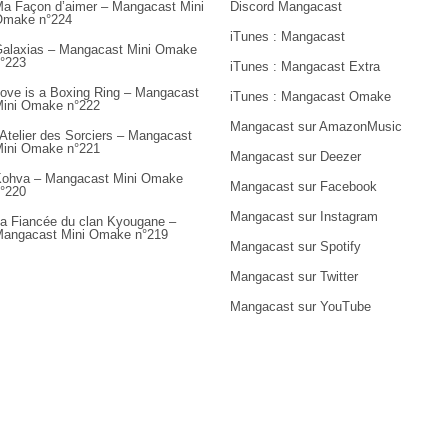
a Façon d’aimer – Mangacast Mini
Discord Mangacast
Omake n°224
iTunes : Mangacast
alaxias – Mangacast Mini Omake
°223
iTunes : Mangacast Extra
ove is a Boxing Ring – Mangacast
iTunes : Mangacast Omake
ini Omake n°222
Mangacast sur AmazonMusic
’Atelier des Sorciers – Mangacast
ini Omake n°221
Mangacast sur Deezer
ohva – Mangacast Mini Omake
Mangacast sur Facebook
°220
Mangacast sur Instagram
a Fiancée du clan Kyougane –
angacast Mini Omake n°219
Mangacast sur Spotify
Mangacast sur Twitter
Mangacast sur YouTube