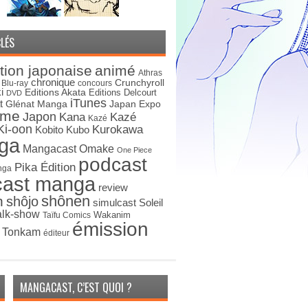
LÉS
tion japonaise
animé
Athras
chronique
Crunchyroll
Blu-ray
concours
i
Editions Akata
Editions Delcourt
DVD
iTunes
t
Japan Expo
Glénat Manga
ime
Japon
Kana
Kazé
Kazé
Ki-oon
Kurokawa
Kobito
Kubo
ga
Mangacast Omake
One Piece
podcast
Pika Édition
nga
cast manga
review
shônen
n
shôjo
simulcast
Soleil
alk-show
Wakanim
Taïfu Comics
émission
s Tonkam
éditeur
MANGACAST, C’EST QUOI ?