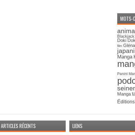
MOTS-C
anima
Blackjack
Doki Dok
Gléna
film
japan
Manga
man
Panini Ma
pod
seine
Manga
t
Édition
ARTICLES RÉCENTS
LIENS