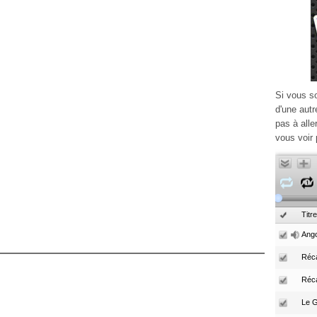
Si vous s
d'une autr
pas à alle
vous voir 
Titre
Ango
Réca
Réc