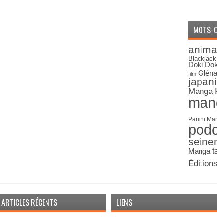
MOTS-C
anima
Blackjack
Doki Dok
Gléna
film
japan
Manga
man
Panini Ma
pod
seine
Manga
t
Édition
ARTICLES RÉCENTS
LIENS