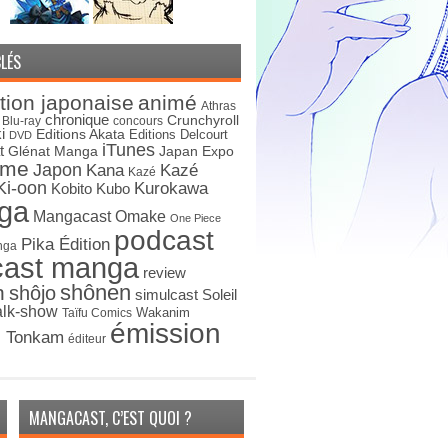
LÉS
tion japonaise
animé
Athras
chronique
Crunchyroll
Blu-ray
concours
i
Editions Akata
Editions Delcourt
DVD
iTunes
t
Japan Expo
Glénat Manga
ime
Japon
Kana
Kazé
Kazé
Ki-oon
Kurokawa
Kobito
Kubo
ga
Mangacast Omake
One Piece
podcast
Pika Édition
nga
cast manga
review
shônen
n
shôjo
simulcast
Soleil
alk-show
Wakanim
Taïfu Comics
émission
s Tonkam
éditeur
MANGACAST, C’EST QUOI ?