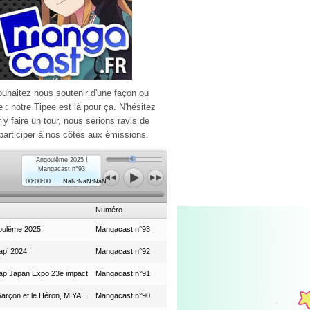
ouhaitez nous soutenir d'une façon ou
e : notre Tipee est là pour ça. N'hésitez
r y faire un tour, nous serions ravis de
participer à nos côtés aux émissions.
Angoulême 2025 !
Mangacast n°93
00:00:00
NaN:NaN:NaN
Numéro
ulême 2025 !
Mangacast n°93
p’ 2024 !
Mangacast n°92
ap Japan Expo 23e impact
Mangacast n°91
Le Garçon et le Héron, MIYAZAKI et le Studio Ghibli
Mangacast n°90