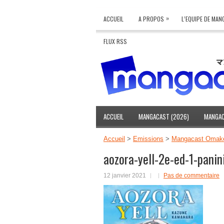
»
ACCUEIL
A PROPOS
L’EQUIPE DE MA
FLUX RSS
ACCUEIL
MANGACAST (2026)
MANGAC
Accueil
>
Emissions
>
Mangacast Omake 
aozora-yell-2e-ed-1-panin
12 janvier 2021
Pas de commentaire