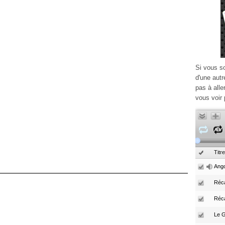
Si vous s
d'une autr
pas à alle
vous voir 
Titre
Ango
Réca
Réc