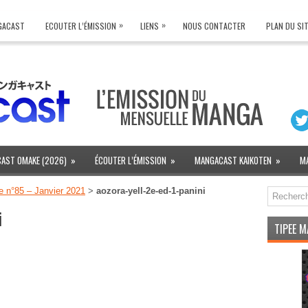
»
»
NGACAST
ECOUTER L’ÉMISSION
LIENS
NOUS CONTACTER
PLAN DU SI
AST OMAKE (2026)
»
ÉCOUTER L’ÉMISSION
»
MANGACAST KAIKOTEN
»
M
n°85 – Janvier 2021
>
aozora-yell-2e-ed-1-panini
i
TIPEE 