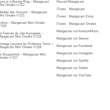
ove is a Boxing Ring – Mangacast
Discord Mangacast
ini Omake n°222
iTunes : Mangacast
’Atelier des Sorciers – Mangacast
ini Omake n°221
iTunes : Mangacast Extra
ohva – Mangacast Mini Omake
iTunes : Mangacast Omake
°220
Mangacast sur AmazonMusic
a Fiancée du clan Kyougane –
angacast Mini Omake n°219
Mangacast sur Deezer
trange Lessons by Professor Terror –
Mangacast sur Facebook
angacast Mini Omake n°218
Mangacast sur Instagram
e Bouquiniste – Mangacast Mini
Omake n°217
Mangacast sur Spotify
Mangacast sur Twitter
Mangacast sur YouTube