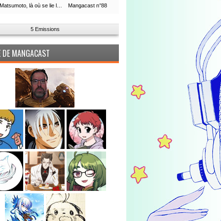
Leiji Matsumoto, là où se lie la boucle du temps
Mangacast n°88
5 Emissions
PE DE MANGACAST