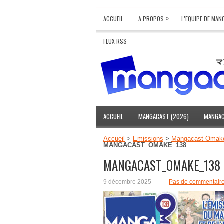
»
ACCUEIL
A PROPOS
L’EQUIPE DE MA
FLUX RSS
ACCUEIL
MANGACAST (2026)
MANGAC
Accueil
>
Emissions
>
Mangacast Omake 
MANGACAST_OMAKE_138
MANGACAST_OMAKE_138
9 décembre 2025
Pas de commentair