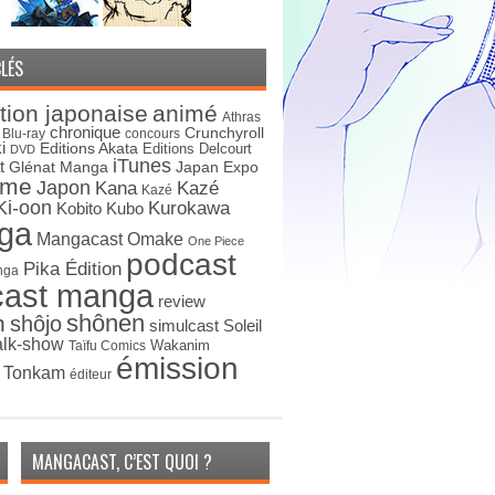
LÉS
tion japonaise
animé
Athras
chronique
Crunchyroll
Blu-ray
concours
i
Editions Akata
Editions Delcourt
DVD
iTunes
t
Japan Expo
Glénat Manga
ime
Japon
Kana
Kazé
Kazé
Ki-oon
Kurokawa
Kobito
Kubo
ga
Mangacast Omake
One Piece
podcast
Pika Édition
nga
cast manga
review
shônen
n
shôjo
simulcast
Soleil
alk-show
Wakanim
Taïfu Comics
émission
s Tonkam
éditeur
MANGACAST, C’EST QUOI ?