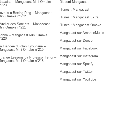
alaxias – Mangacast Mini Omake
Discord Mangacast
°223
iTunes : Mangacast
ove is a Boxing Ring – Mangacast
ini Omake n°222
iTunes : Mangacast Extra
’Atelier des Sorciers – Mangacast
iTunes : Mangacast Omake
ini Omake n°221
Mangacast sur AmazonMusic
ohva – Mangacast Mini Omake
°220
Mangacast sur Deezer
a Fiancée du clan Kyougane –
Mangacast sur Facebook
angacast Mini Omake n°219
Mangacast sur Instagram
trange Lessons by Professor Terror –
angacast Mini Omake n°218
Mangacast sur Spotify
Mangacast sur Twitter
Mangacast sur YouTube