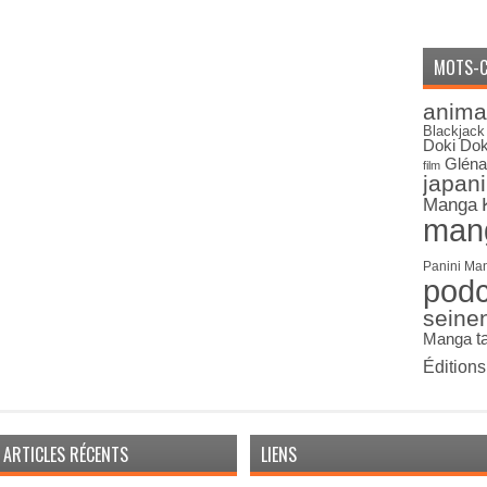
MOTS-C
anima
Blackjack
Doki Dok
Gléna
film
japan
Manga
man
Panini Ma
pod
seine
Manga
t
Édition
ARTICLES RÉCENTS
LIENS