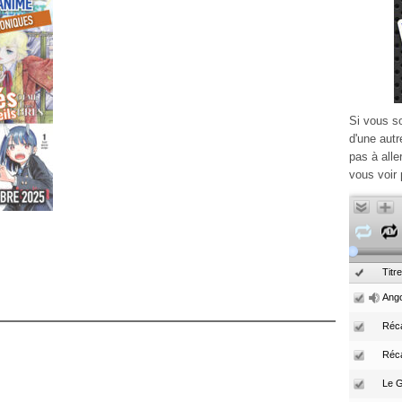
Si vous s
d'une autr
pas à alle
vous voir 
Titre
Ango
Réca
Réc