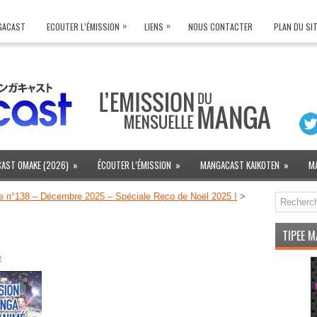
»
»
NGACAST
ECOUTER L’ÉMISSION
LIENS
NOUS CONTACTER
PLAN DU SI
AST OMAKE (2026)
»
ÉCOUTER L’ÉMISSION
»
MANGACAST KAIKOTEN
»
M
n°138 – Décembre 2025 – Spéciale Reco de Noël 2025 !
>
TIPEE 
e