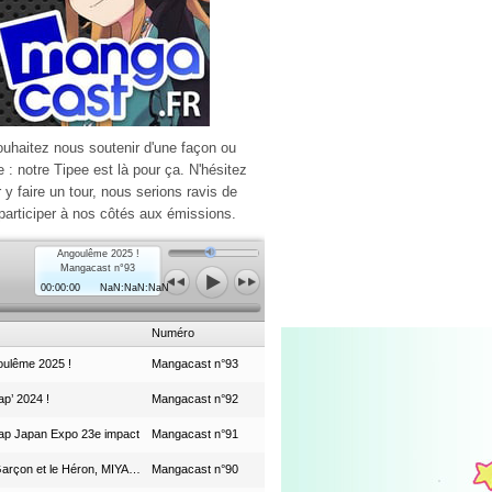
ouhaitez nous soutenir d'une façon ou
e : notre Tipee est là pour ça. N'hésitez
r y faire un tour, nous serions ravis de
participer à nos côtés aux émissions.
Angoulême 2025 !
Mangacast n°93
00:00:00
NaN:NaN:NaN
Numéro
ulême 2025 !
Mangacast n°93
p’ 2024 !
Mangacast n°92
ap Japan Expo 23e impact
Mangacast n°91
Le Garçon et le Héron, MIYAZAKI et le Studio Ghibli
Mangacast n°90