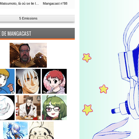
Leiji Matsumoto, là où se lie la boucle du temps
Mangacast n°88
5 Emissions
PE DE MANGACAST