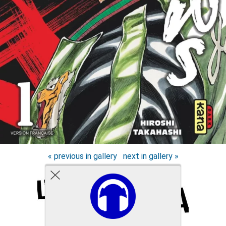
« previous in gallery
next in gallery »