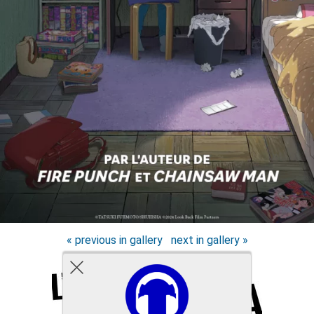
« previous in gallery
next in gallery »