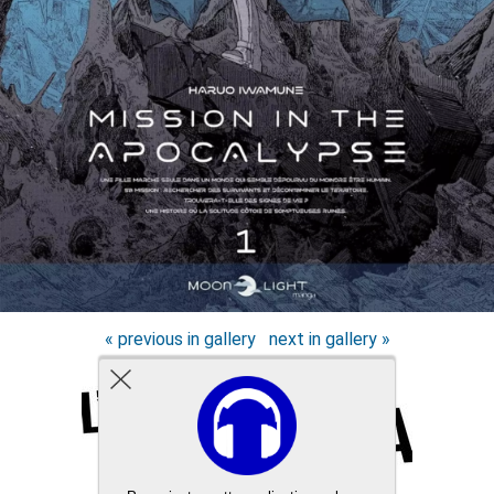
« previous in gallery
next in gallery »