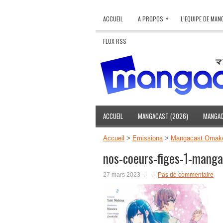
»
ACCUEIL
A PROPOS
L’EQUIPE DE MA
FLUX RSS
ACCUEIL
MANGACAST (2026)
MANGAC
Accueil
>
Emissions
>
Mangacast Omake 
nos-coeurs-figes-1-mang
27 mars 2023
Pas de commentaire