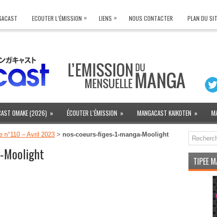
»
»
NGACAST
ECOUTER L’ÉMISSION
LIENS
NOUS CONTACTER
PLAN DU SI
AST OMAKE (2026)
»
ÉCOUTER L’ÉMISSION
»
MANGACAST KAIKOTEN
»
M
n°110 – Avril 2023
>
nos-coeurs-figes-1-manga-Moolight
a-Moolight
TIPEE 