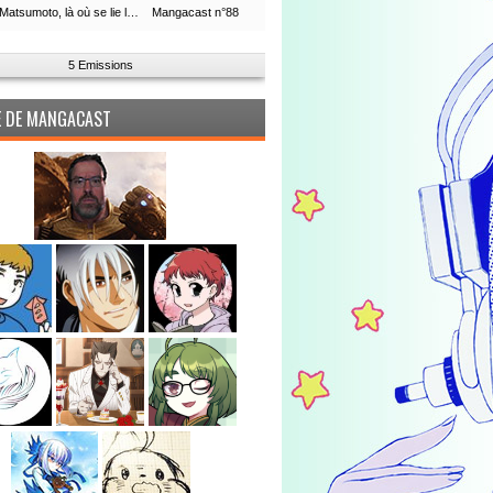
Leiji Matsumoto, là où se lie la boucle du temps
Mangacast n°88
5 Emissions
PE DE MANGACAST