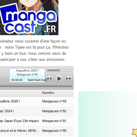
ouhaitez nous soutenir d'une façon ou
e : notre Tipee est là pour ça. N'hésitez
r y faire un tour, nous serions ravis de
participer à nos côtés aux émissions.
Angoulême 2025 !
Mangacast n°93
00:00:00
NaN:NaN:NaN
Numéro
ulême 2025 !
Mangacast n°93
p’ 2024 !
Mangacast n°92
ap Japan Expo 23e impact
Mangacast n°91
Le Garçon et le Héron, MIYAZAKI et le Studio Ghibli
Mangacast n°90