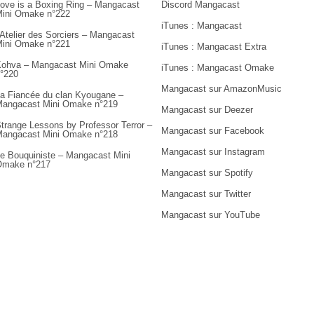
ove is a Boxing Ring – Mangacast
Discord Mangacast
ini Omake n°222
iTunes : Mangacast
’Atelier des Sorciers – Mangacast
ini Omake n°221
iTunes : Mangacast Extra
ohva – Mangacast Mini Omake
iTunes : Mangacast Omake
°220
Mangacast sur AmazonMusic
a Fiancée du clan Kyougane –
angacast Mini Omake n°219
Mangacast sur Deezer
trange Lessons by Professor Terror –
Mangacast sur Facebook
angacast Mini Omake n°218
Mangacast sur Instagram
e Bouquiniste – Mangacast Mini
Omake n°217
Mangacast sur Spotify
Mangacast sur Twitter
Mangacast sur YouTube