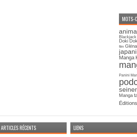
MOTS-C
anima
Blackjack
Doki Dok
Gléna
film
japan
Manga
man
Panini Ma
pod
seine
Manga
t
Édition
ARTICLES RÉCENTS
LIENS