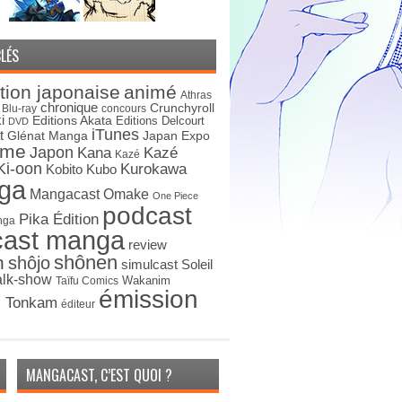
LÉS
tion japonaise
animé
Athras
chronique
Crunchyroll
Blu-ray
concours
i
Editions Akata
Editions Delcourt
DVD
iTunes
t
Japan Expo
Glénat Manga
ime
Japon
Kana
Kazé
Kazé
Ki-oon
Kurokawa
Kobito
Kubo
ga
Mangacast Omake
One Piece
podcast
Pika Édition
nga
cast manga
review
shônen
n
shôjo
simulcast
Soleil
alk-show
Wakanim
Taïfu Comics
émission
s Tonkam
éditeur
MANGACAST, C’EST QUOI ?