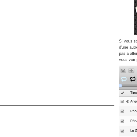
Si vous s
d'une autr
pas à alle
vous voir 
Titre
Ango
Réca
Réc